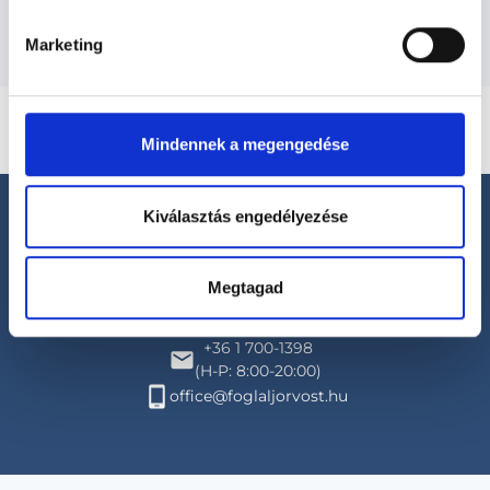
Marketing
Mindennek a megengedése
Kiválasztás engedélyezése
Megtagad
Segíthetünk?
+36 1 700-1398
(H-P: 8:00-20:00)
office@foglaljorvost.hu