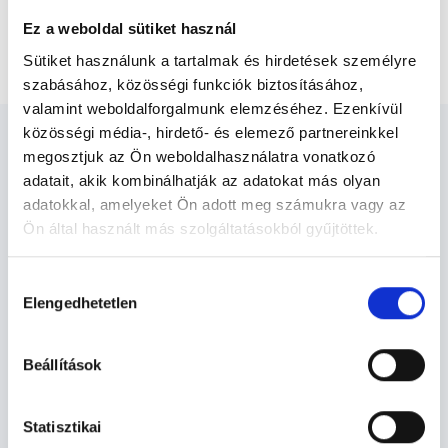
Bőrgyógyászati konzultáció és anyajegyszűrés
Ez a weboldal sütiket használ
Fotofinder készülékkel 5 anyajegy alatt
Sütiket használunk a tartalmak és hirdetések személyre
szabásához, közösségi funkciók biztosításához,
valamint weboldalforgalmunk elemzéséhez. Ezenkívül
közösségi média-, hirdető- és elemező partnereinkkel
megosztjuk az Ön weboldalhasználatra vonatkozó
adatait, akik kombinálhatják az adatokat más olyan
adatokkal, amelyeket Ön adott meg számukra vagy az
Bőrgyógyász - Bőrgyógyászat
Ön által használt más szolgáltatásokból gyűjtöttek.
Cookie
Hozzájárulás
Bőrgyógyászat TERÜLETHEZ
szabályzat:
https://foglaljorvost.hu/info/foglaljorvost-
Elengedhetetlen
kiválasztása
KAPCSOLÓDÓ SZAKTERÜLETEK
hu-cookie-szabalyzat/
Beállítások
Szolgáltatások
Statisztikai
Budapesti és vidéki bőrgyógyász orvosok