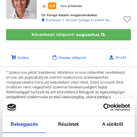
4.9
644 értékelés
Dr. Faragó Katalin magánrendelése
Budapest, II. kerület, Szilágyi Erzsébet fasor 17-21. Magasföldszint 8.
Következő időpont:
augusztus 13.
Árlista
Összes időpont
Profil
* Szakorvos jelölt (rezidens): általános orvosi oklevéllel rendelkező
orvos, aki jogszabályok szerinti szakorvosi szakképesítés
megszerzésére irányuló képzésben vesz részt. Ezen orvosok által
önállóan nem végezhető szakmai tevékenységért teljes
felelősséggel tartozik és azt közvetlenül felügyeli az egészségügyi
szolgáltató szakorvosa az első részvizsgáig, utána pedig a
szakorvosjelölt önállóan láthat el feladatokat. A foglaljorvost.hu
felelősségét kizárja esetleges névazonosságért bármely szakorvos
és szakorvosjelölt esetén.
Beleegyezés
Részletek
A sütikről
Főoldal
Bőrgyógyász