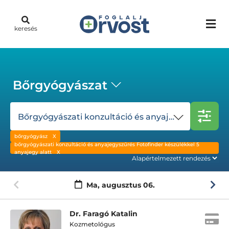
keresés
Bőrgyógyászat
Bőrgyógyászati konzultáció és anyajegyszűrés Fotofinder készülékkel 5 anyajegy alatt
bőrgyógyász
bőrgyógyászati konzultáció és anyajegyszűrés Fotofinder készülékkel 5
anyajegy alatt
Ma,
augusztus 06.
Dr. Faragó Katalin
Kozmetológus