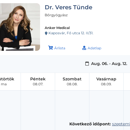
Dr. Veres Tünde
Bőrgyógyász
Anker Medical
Kaposvár, Fő utca 12. II/31.
Árlista
Adatlap
Aug. 06. - Aug. 12.
ütörtök
Péntek
Szombat
Vasárnap
ma
08.07.
08.08.
08.09.
Következő időpont:
szeptemb