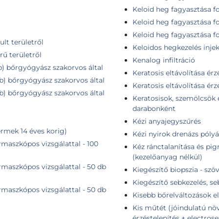
a
Keloid heg fagyasztása f
Keloid heg fagyasztása f
Keloid heg fagyasztása f
lt területről
Keloidos hegkezelés injek
rű területről
Kenalog infiltráció
db) bőrgyógyász szakorvos által
Keratosis eltávolítása érzé
db) bőrgyógyász szakorvos által
Keratosis eltávolítása érz
db) bőrgyógyász szakorvos által
Keratosisok, szemölcsök e
darabonként
Kézi anyajegyszűrés
rmek 14 éves korig)
Kézi nyirok drenázs pólyá
maszkópos vizsgálattal - 100
Kéz ránctalanítása és pig
(kezelőanyag nélkül)
maszkópos vizsgálattal - 50 db
Kiegészítő biopszia - szö
Kiegészítő sebkezelés, s
maszkópos vizsgálattal - 50 db
Kisebb bőrelváltozások el
Kis műtét (jóindulatú növ
érzéstelenítés + electrose