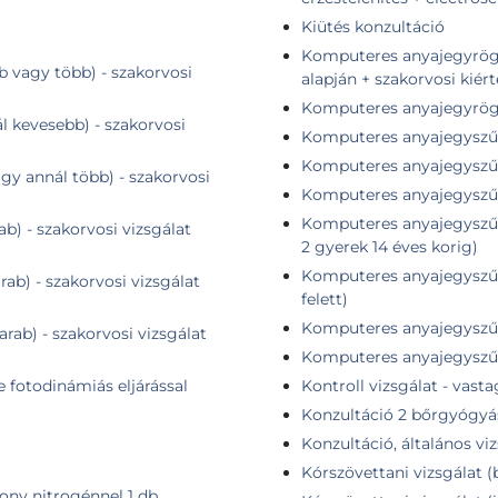
Kiütés konzultáció
Komputeres anyajegyrögzítés + összehasonlító elem
b vagy több) - szakorvosi
alapján + szakorvosi kiér
Komputeres anyajegyrögzí
ál kevesebb) - szakorvosi
Komputeres anyajegyszűr
Komputeres anyajegyszűré
agy annál több) - szakorvosi
Komputeres anyajegyszűr
Komputeres anyajegyszűré
ab) - szakorvosi vizsgálat
2 gyerek 14 éves korig)
Komputeres anyajegyszűré
rab) - szakorvosi vizsgálat
felett)
Komputeres anyajegyszűré
arab) - szakorvosi vizsgálat
Komputeres anyajegyszűré
e fotodinámiás eljárással
Kontroll vizsgálat - vast
Konzultáció 2 bőrgyógyá
Konzultáció, általános vi
Kórszövettani vizsgálat (
kony nitrogénnel 1 db