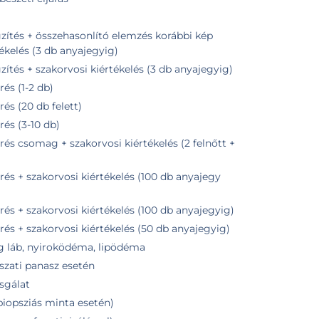
zés korábbi kép
tékelés (3 db anyajegyig)
tés + szakorvosi kiértékelés (3 db anyajegyig)
és (1-2 db)
s (20 db felett)
és (3-10 db)
s csomag + szakorvosi kiértékelés (2 felnőtt +
s + szakorvosi kiértékelés (100 db anyajegy
s + szakorvosi kiértékelés (100 db anyajegyig)
s + szakorvosi kiértékelés (50 db anyajegyig)
ag láb, nyiroködéma, lipödéma
szati panasz esetén
zsgálat
biopsziás minta esetén)