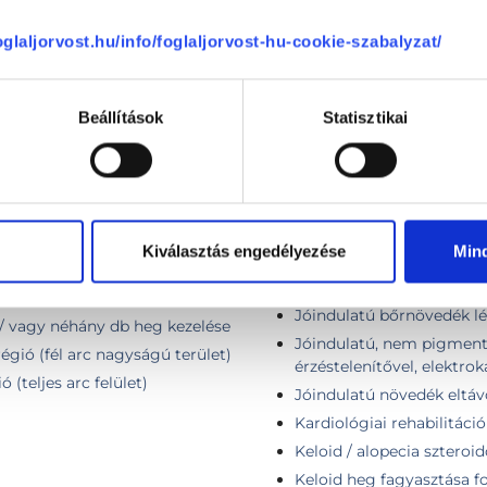
Plasztikai sebészet
foglaljorvost.hu/info/foglaljorvost-hu-cookie-szabalyzat/
Beállítások
Statisztikai
 db anyajegy esetén)
Jóindulatú bőrelváltozáso
érzéstelenítés, Lidocain, 
ézerrel
Jóindulatú bőrelváltozáso
 nitrogénnel 1 db.
Kiválasztás engedélyezése
Min
érzéstelenítés, Lidocain, 
Jóindulatú bőrnövedék elt
Jóindulatú bőrnövedék léz
 / vagy néhány db heg kezelése
Jóindulatú, nem pigmentál
égió (fél arc nagyságú terület)
érzéstelenítővel, elektro
 (teljes arc felület)
Jóindulatú növedék eltáv
Kardiológiai rehabilitáció
Keloid / alopecia szteroido
Keloid heg fagyasztása fo