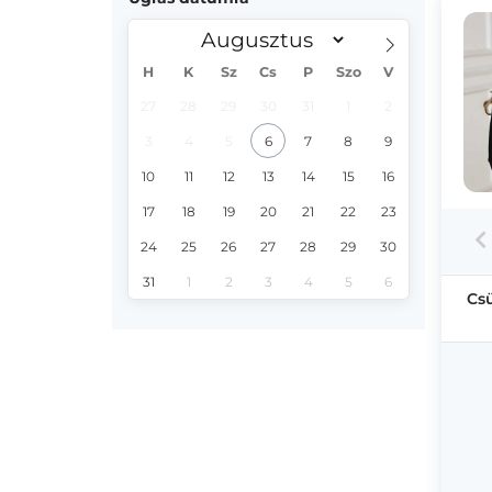
H
K
Sz
Cs
P
Szo
V
27
28
29
30
31
1
2
3
4
5
6
7
8
9
10
11
12
13
14
15
16
17
18
19
20
21
22
23
24
25
26
27
28
29
30
31
1
2
3
4
5
6
Cs