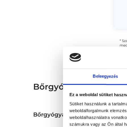
* Sz
megs
fele
szak
és s
Beleegyezés
Bőrgyógyász - Bőrgyó
Ez a weboldal sütiket haszn
Sütiket használunk a tartal
weboldalforgalmunk elemzésé
Bőrgyógyászat TERÜLETHEZ 
weboldalhasználatra vonatko
számukra vagy az Ön által ha