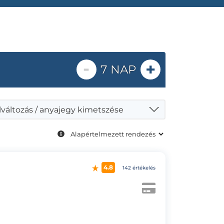
-
+
7 NAP
lváltozás / anyajegy kimetszése
4.8
142 értékelés