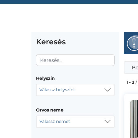
Keresés
Bő
Helyszín
1 - 2
/
Válassz helyszínt
Orvos neme
Válassz nemet