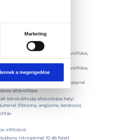
Marketing
k, fibromák elektrocauteres eltávolítása,
2-4 db
k, fibromák elektrocauteres eltávolítása,
dennek a megengedése
5-10 db
ávolítása shave technikával / kauterrel
eres eltávolítása
t bőrelváltozás eltávolítása helyi
kauterrel (fibroma, angioma, keratosis)
olítás
s infiltráció
lyékony nitrogénnel 10 db felett