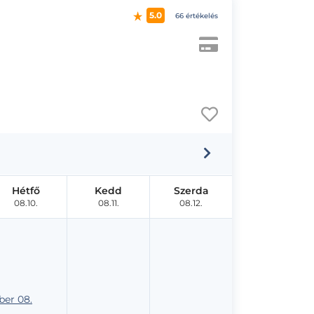
5.0
66 értékelés
Hétfő
Kedd
Szerda
08.10.
08.11.
08.12.
er 08.