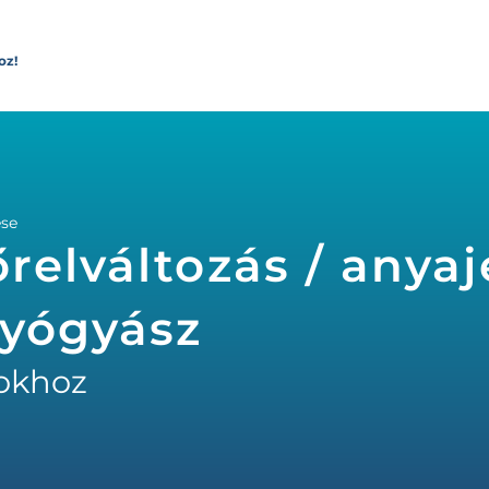
oz!
ése
relváltozás / anya
gyógyász
okhoz