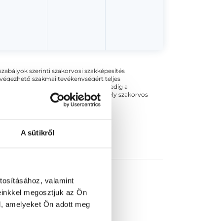
ogszabályok szerinti szakorvosi szakképesítés
 végezhető szakmai tevékenységért teljes
zakorvosa az első részvizsgáig, utána pedig a
kizárja esetleges névazonosságért bármely szakorvos
A sütikről
tosításához, valamint
einkkel megosztjuk az Ön
l, amelyeket Ön adott meg