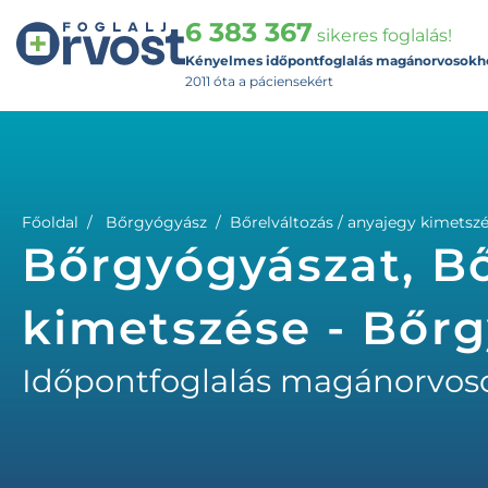
6 383 367
sikeres foglalás!
Kényelmes időpontfoglalás magánorvosokh
2011 óta a páciensekért
Főoldal
Bőrgyógyász
Bőrelváltozás / anyajegy kimetsz
Bőrgyógyászat, Bő
kimetszése - Bőr
Időpontfoglalás magánorvos