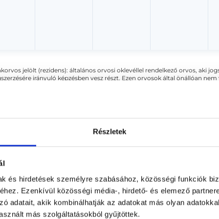
akorvos jelölt (rezidens): általános orvosi oklevéllel rendelkező orvos, aki j
zerzésére irányuló képzésben vesz részt. Ezen orvosok által önállóan nem
lősséggel tartozik és azt közvetlenül felügyeli az egészségügyi szolgáltató s
orvosjelölt önállóan láthat el feladatokat. A foglaljorvost.hu felelősségét 
zakorvosjelölt esetén.
Részletek
gyászat
ál
mak és hirdetések személyre szabásához, közösségi funkciók biz
hez. Ezenkívül közösségi média-, hirdető- és elemező partner
KAPCSOLÓDÓ SZAKTERÜLETEK
zó adatait, akik kombinálhatják az adatokat más olyan adatokka
sznált más szolgáltatásokból gyűjtöttek.