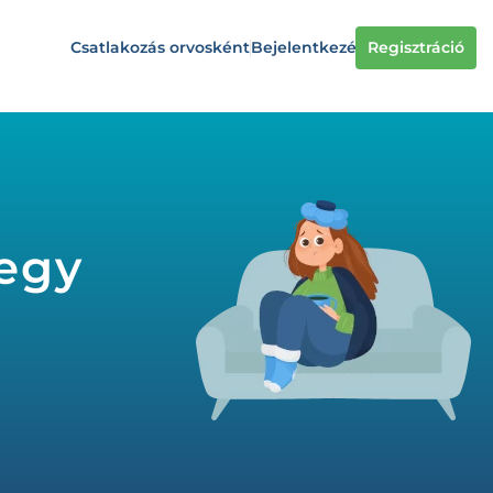
Csatlakozás orvosként
Bejelentkezés
Regisztráció
jegy