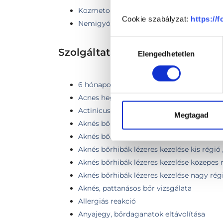
Kozmetológia
Cookie szabályzat:
https://
Nemigyógyászat
Hozzájárulás
Szolgáltatások
Elengedhetetlen
kiválasztása
6 hónapon belüli FotoFinder kontroll (1-3
Acnes hegek kezelése pikoszekundumos l
Actinicus keratosis fagyasztása folyékony
Megtagad
Aknés bőr
Aknés bőrhibák lézeres kezelése
Aknés bőrhibák lézeres kezelése kis régió
Aknés bőrhibák lézeres kezelése közepes r
Aknés bőrhibák lézeres kezelése nagy régió
Aknés, pattanásos bőr vizsgálata
Allergiás reakció
Anyajegy, bőrdaganatok eltávolítása