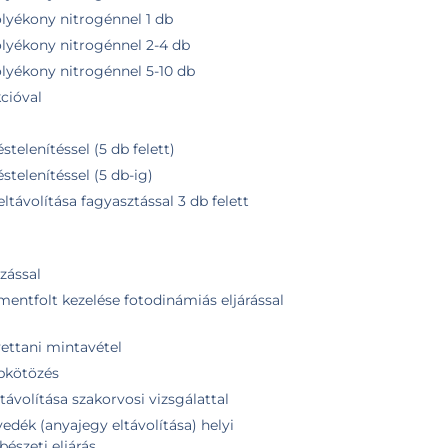
olyékony nitrogénnel 1 db
olyékony nitrogénnel 2-4 db
olyékony nitrogénnel 5-10 db
cióval
stelenítéssel (5 db felett)
éstelenítéssel (5 db-ig)
ltávolítása fagyasztással 3 db felett
zással
mentfolt kezelése fotodinámiás eljárással
vettani mintavétel
ebkötözés
távolítása szakorvosi vizsgálattal
edék (anyajegy eltávolítása) helyi
bészeti eljárás