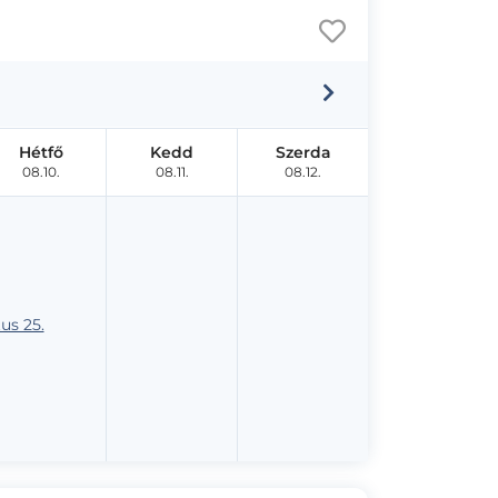
Hétfő
Kedd
Szerda
08.10.
08.11.
08.12.
us 25.