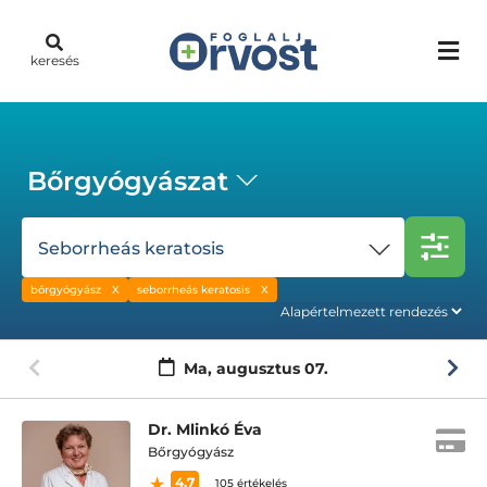
keresés
Bőrgyógyászat
Seborrheás keratosis
bőrgyógyász
seborrheás keratosis
Ma,
augusztus 07.
Dr. Mlinkó Éva
Bőrgyógyász
4.7
105 értékelés