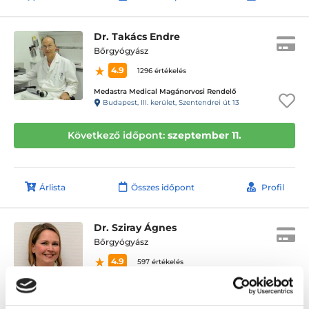
Dr. Takács Endre
Bőrgyógyász
4.9
1296 értékelés
Medastra Medical Magánorvosi Rendelő
Budapest, III. kerület, Szentendrei út 13
Következő időpont:
szeptember 11.
Árlista
Összes időpont
Profil
Dr. Sziray Ágnes
Bőrgyógyász
4.9
597 értékelés
Medaid - Miskolc
Miskolc, Miskolc, Széchenyi István utca 58. 1/1.