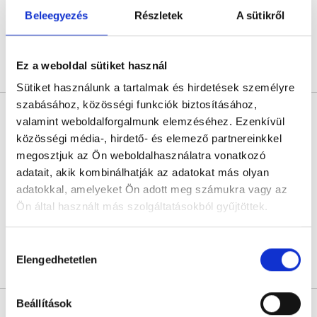
Beleegyezés
Részletek
A sütikről
Következő időpont:
szeptember 24.
Ez a weboldal sütiket használ
Árlista
Összes időpont
Profil
Sütiket használunk a tartalmak és hirdetések személyre
szabásához, közösségi funkciók biztosításához,
Dr. Sziray Ágnes
valamint weboldalforgalmunk elemzéséhez. Ezenkívül
Bőrgyógyász
közösségi média-, hirdető- és elemező partnereinkkel
4.9
597 értékelés
megosztjuk az Ön weboldalhasználatra vonatkozó
Medaid - Budapest
adatait, akik kombinálhatják az adatokat más olyan
Budapest, VII. kerület, Rákóczi út 40. I/1.
adatokkal, amelyeket Ön adott meg számukra vagy az
Ön által használt más szolgáltatásokból gyűjtöttek.
Sajnáljuk, jelenleg nincs szabad időpont!
Cookie
Hozzájárulás
szabályzat:
https://foglaljorvost.hu/info/foglaljorvost-
Elengedhetetlen
kiválasztása
Árlista
Összes időpont
Profil
hu-cookie-szabalyzat/
* Szakorvos jelölt (rezidens): általános orvosi oklevéllel rendelkező
Beállítások
orvos, aki jogszabályok szerinti szakorvosi szakképesítés