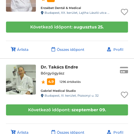
Erzsébet Dentál & Medical
Budapest, XX. kerület, Lajtha László utca 24. földszint, 5-ös ajtó
Következő időpont:
augusztus 25.
Árlista
Összes időpont
Profil
Dr. Takács Endre
Bőrgyógyász
4.9
1296 értékelés
Gabriel Medical Studio
Budapest, III. kerület, Pozsonyi u. 32
Következő időpont:
szeptember 09.
Árlista
Összes időpont
Profil