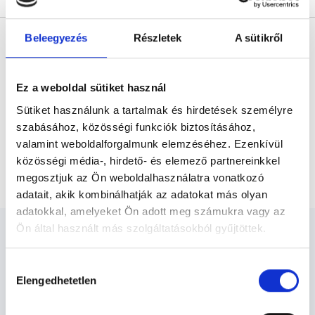
* Szakorvos jelölt (rezidens): általános orvosi oklevéllel rendelkező
Beleegyezés
Részletek
A sütikről
orvos, aki jogszabályok szerinti szakorvosi szakképesítés
megszerzésére irányuló képzésben vesz részt. Ezen orvosok által
önállóan nem végezhető szakmai tevékenységért teljes
felelősséggel tartozik és azt közvetlenül felügyeli az egészségügyi
szolgáltató szakorvosa az első részvizsgáig, utána pedig a
Ez a weboldal sütiket használ
szakorvosjelölt önállóan láthat el feladatokat. A foglaljorvost.hu
felelősségét kizárja esetleges névazonosságért bármely szakorvos
Sütiket használunk a tartalmak és hirdetések személyre
és szakorvosjelölt esetén.
szabásához, közösségi funkciók biztosításához,
valamint weboldalforgalmunk elemzéséhez. Ezenkívül
közösségi média-, hirdető- és elemező partnereinkkel
Főoldal
Bőrgyógyász
Lézeres rosacea kezelés
megosztjuk az Ön weboldalhasználatra vonatkozó
adatait, akik kombinálhatják az adatokat más olyan
adatokkal, amelyeket Ön adott meg számukra vagy az
Ön által használt más szolgáltatásokból gyűjtöttek.
Cookie
Hozzájárulás
szabályzat:
https://foglaljorvost.hu/info/foglaljorvost-
Elengedhetetlen
kiválasztása
Bőrgyógyász - Bőrgyógyászat
hu-cookie-szabalyzat/