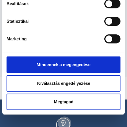
Beállítások
Bőrgyógyászat TERÜLETHEZ
KAPCSOLÓDÓ SZAKTERÜLETEK
Statisztikai
Szolgáltatások
Marketing
Budapesti és vidéki bőrgyógyász orvosok
Mindennek a megengedése
Kiválasztás engedélyezése
Megtagad