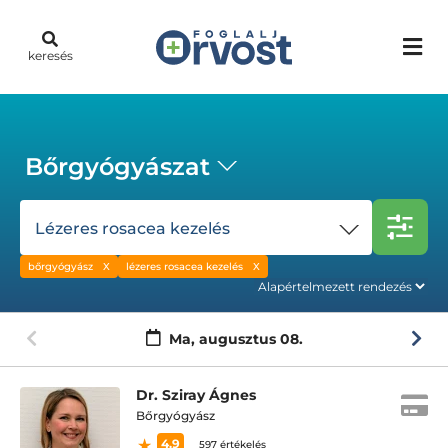
keresés
Bőrgyógyászat
Lézeres rosacea kezelés
bőrgyógyász
lézeres rosacea kezelés
Ma,
augusztus 08.
Dr. Sziray Ágnes
Bőrgyógyász
4.9
597 értékelés