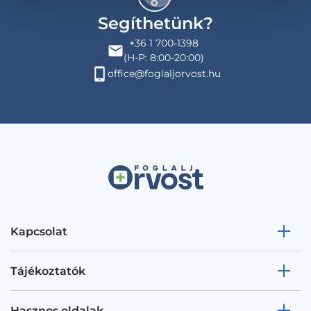
Segíthetünk?
+36 1 700-1398
(H-P: 8:00-20:00)
office@foglaljorvost.hu
Kapcsolat
Tájékoztatók
Hasznos oldalak