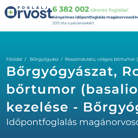
6 382 002
sikeres foglalás!
Kényelmes időpontfoglalás magánorvosokh
2011 óta a páciensekért
Főoldal
Bőrgyógyász
Rosszindulatú, világos bőrtumor 
Bőrgyógyászat, Ro
bőrtumor (basali
kezelése - Bőrgyó
Időpontfoglalás magánorvos