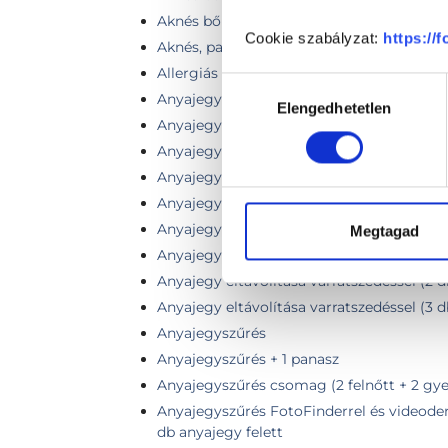
Aknés bőrhibák lézeres kezelése nagy régió
Cookie szabályzat:
https://
Aknés, pattanásos bőr vizsgálata
Allergiás reakció
Hozzájárulás
Anyajegy, bőrdaganatok eltávolítása
Elengedhetetlen
kiválasztása
Anyajegy, bőrdaganat sebészi eltávolítás
Anyajegy eltávolítás
Anyajegy eltávolítása + szövettan (1 db)
Anyajegy eltávolítása technikailag bonyolu
Anyajegy eltávolítása technikailag egysze
Megtagad
Anyajegy eltávolítása varratszedéssel (1 
Anyajegy eltávolítása varratszedéssel (2 
Anyajegy eltávolítása varratszedéssel (3 
Anyajegyszűrés
Anyajegyszűrés + 1 panasz
Anyajegyszűrés csomag (2 felnőtt + 2 gye
Anyajegyszűrés FotoFinderrel és videoder
db anyajegy felett