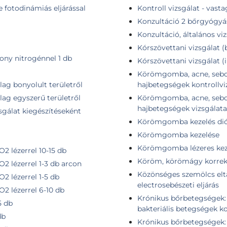
e fotodinámiás eljárással
Kontroll vizsgálat - vast
Konzultáció 2 bőrgyógyá
Konzultáció, általános vi
Kórszövettani vizsgálat (
kony nitrogénnel 1 db
Kórszövettani vizsgálat 
Körömgomba, acne, seborr
ilag bonyolult területről
hajbetegségek kontrollvi
ilag egyszerű területről
Körömgomba, acne, seborr
hajbetegségek vizsgálata
sgálat kiegészítéseként
Körömgomba kezelés dió
Körömgomba kezelése
Körömgomba lézeres keze
2 lézerrel 10-15 db
Köröm, körömágy korrekc
O2 lézerrel 1-3 db arcon
Közönséges szemölcs eltáv
2 lézerrel 1-5 db
electrosebészeti eljárás
O2 lézerrel 6-10 db
Krónikus bőrbetegségek: u
5 db
bakteriális betegségek ko
db
Krónikus bőrbetegségek: u