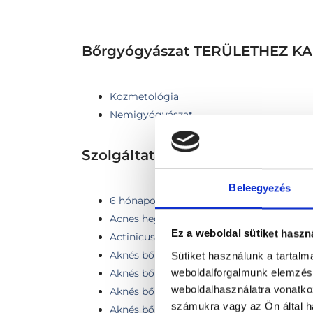
Bőrgyógyászat TERÜLETHEZ 
Kozmetológia
Nemigyógyászat
Szolgáltatások
Beleegyezés
6 hónapon belüli FotoFinder kontroll (1-3
Acnes hegek kezelése pikoszekundumos l
Ez a weboldal sütiket haszn
Actinicus keratosis fagyasztása folyékony
Aknés bőr
Sütiket használunk a tartal
weboldalforgalmunk elemzésé
Aknés bőrhibák lézeres kezelése
weboldalhasználatra vonatko
Aknés bőrhibák lézeres kezelése kis régió
számukra vagy az Ön által ha
Aknés bőrhibák lézeres kezelése közepes r