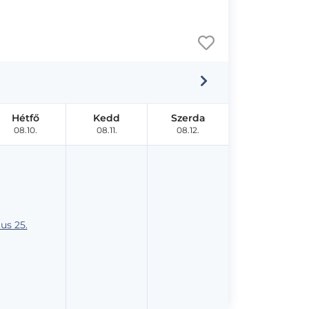
Hétfő
Kedd
Szerda
08.10.
08.11.
08.12.
us 25.