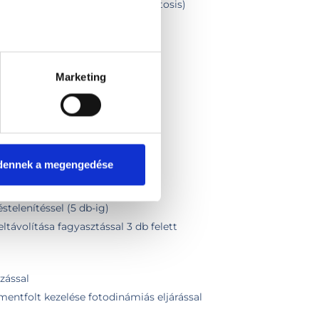
kauterrel (fibroma, angioma, keratosis)
olítás
s infiltráció
Marketing
lyékony nitrogénnel 10 db felett
olyékony nitrogénnel 1 db
olyékony nitrogénnel 2-4 db
olyékony nitrogénnel 5-10 db
cióval
dennek a megengedése
stelenítéssel (5 db felett)
éstelenítéssel (5 db-ig)
ltávolítása fagyasztással 3 db felett
zással
mentfolt kezelése fotodinámiás eljárással