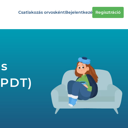
Csatlakozás orvosként
Bejelentkezés
Regisztráció
os
(PDT)