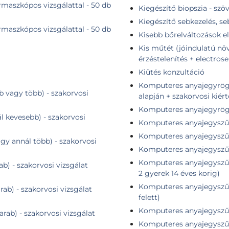
maszkópos vizsgálattal - 50 db
Kiegészítő biopszia - szö
Kiegészítő sebkezelés, s
maszkópos vizsgálattal - 50 db
Kisebb bőrelváltozások el
Kis műtét (jóindulatú növ
érzéstelenítés + electrose
Kiütés konzultáció
Komputeres anyajegyrögzítés + összehasonlító elem
b vagy több) - szakorvosi
alapján + szakorvosi kiér
Komputeres anyajegyrögzí
ál kevesebb) - szakorvosi
Komputeres anyajegyszűr
Komputeres anyajegyszűré
agy annál több) - szakorvosi
Komputeres anyajegyszűr
Komputeres anyajegyszűré
ab) - szakorvosi vizsgálat
2 gyerek 14 éves korig)
Komputeres anyajegyszűré
rab) - szakorvosi vizsgálat
felett)
Komputeres anyajegyszűré
arab) - szakorvosi vizsgálat
Komputeres anyajegyszűré