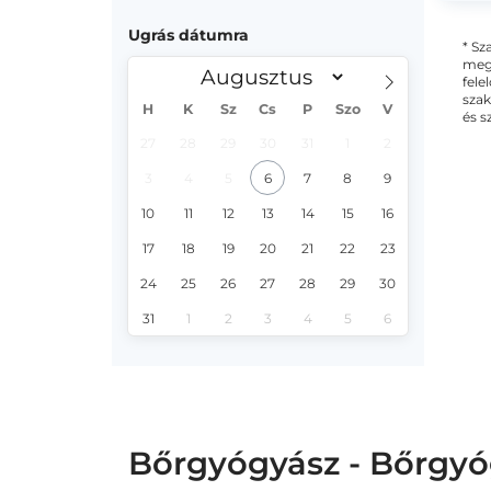
Ugrás dátumra
* Sz
megs
fele
szak
H
K
Sz
Cs
P
Szo
V
és s
27
28
29
30
31
1
2
3
4
5
6
7
8
9
10
11
12
13
14
15
16
17
18
19
20
21
22
23
24
25
26
27
28
29
30
31
1
2
3
4
5
6
Bőrgyógyász - Bőrgyó