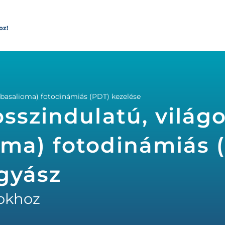
oz!
(basalioma) fotodinámiás (PDT) kezelése
sszindulatú, világ
oma) fotodinámiás 
gyász
okhoz