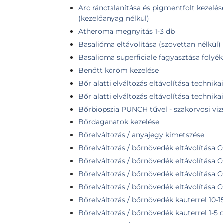
Arc ránctalanítása és pigmentfolt kezelés
(kezelőanyag nélkül)
Atheroma megnyitás 1-3 db
Basalióma eltávolítása (szövettan nélkül)
Basalioma superficiale fagyasztása folyé
Benőtt köröm kezelése
Bőr alatti elváltozás eltávolítása technika
Bőr alatti elváltozás eltávolítása technika
Bőrbiopszia PUNCH tűvel - szakorvosi viz
Bőrdaganatok kezelése
Bőrelváltozás / anyajegy kimetszése
Bőrelváltozás / bőrnövedék eltávolítása CO
Bőrelváltozás / bőrnövedék eltávolítása C
Bőrelváltozás / bőrnövedék eltávolítása CO
Bőrelváltozás / bőrnövedék eltávolítása C
Bőrelváltozás / bőrnövedék kauterrel 10-1
Bőrelváltozás / bőrnövedék kauterrel 1-5 