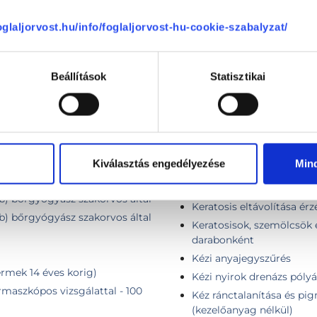
érzéstelenítővel, elektro
 (teljes arc felület)
Jóindulatú növedék eltáv
foglaljorvost.hu/info/foglaljorvost-hu-cookie-szabalyzat/
Kardiológiai rehabilitáció
Keloid / alopecia szteroido
Beállítások
Statisztikai
Keloid heg fagyasztása fo
a
Keloid heg fagyasztása f
Keloid heg fagyasztása f
Keloid heg fagyasztása f
lt területről
Keloidos hegkezelés injek
rű területről
Kiválasztás engedélyezése
Min
Kenalog infiltráció
db) bőrgyógyász szakorvos által
Keratosis eltávolítása érzé
db) bőrgyógyász szakorvos által
Keratosis eltávolítása érz
db) bőrgyógyász szakorvos által
Keratosisok, szemölcsök e
darabonként
Kézi anyajegyszűrés
rmek 14 éves korig)
Kézi nyirok drenázs pólyá
maszkópos vizsgálattal - 100
Kéz ránctalanítása és pig
(kezelőanyag nélkül)