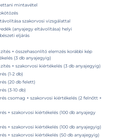
vettani mintavétel
ebkötözés
távolítása szakorvosi vizsgálattal
edék (anyajegy eltávolítása) helyi
bészeti eljárás
zés korábbi kép
tékelés (3 db anyajegyig)
tés + szakorvosi kiértékelés (3 db anyajegyig)
és (1-2 db)
s (20 db felett)
és (3-10 db)
s csomag + szakorvosi kiértékelés (2 felnőtt +
s + szakorvosi kiértékelés (100 db anyajegy
s + szakorvosi kiértékelés (100 db anyajegyig)
s + szakorvosi kiértékelés (50 db anyajegyig)