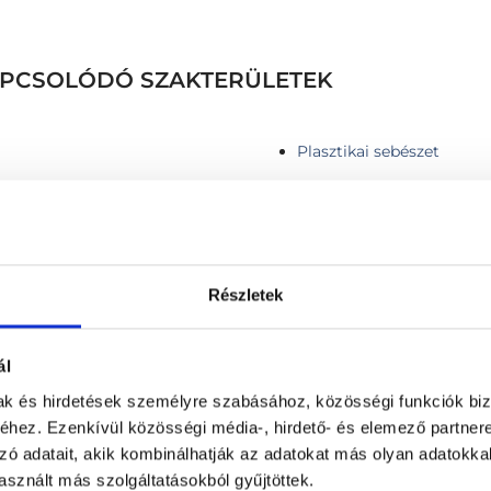
KAPCSOLÓDÓ SZAKTERÜLETEK
Plasztikai sebészet
Részletek
 db anyajegy esetén)
Jóindulatú bőrelváltozáso
érzéstelenítés, Lidocain, 
ézerrel
Jóindulatú bőrelváltozáso
ál
 nitrogénnel 1 db.
érzéstelenítés, Lidocain, 
mak és hirdetések személyre szabásához, közösségi funkciók biz
Jóindulatú bőrnövedék elt
hez. Ezenkívül közösségi média-, hirdető- és elemező partner
Jóindulatú bőrnövedék léz
zó adatait, akik kombinálhatják az adatokat más olyan adatokka
 / vagy néhány db heg kezelése
Jóindulatú, nem pigmentál
sznált más szolgáltatásokból gyűjtöttek.
égió (fél arc nagyságú terület)