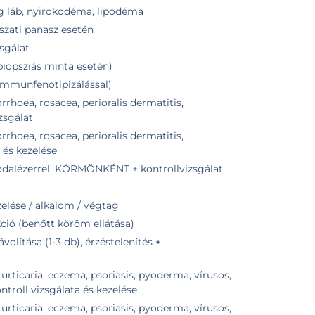
ag láb, nyiroködéma, lipödéma
szati panasz esetén
zsgálat
biopsziás minta esetén)
(immunfenotipizálással)
hoea, rosacea, perioralis dermatitis,
zsgálat
hoea, rosacea, perioralis dermatitis,
 és kezelése
dalézerrel, KÖRMÖNKÉNT + kontrollvizsgálat
lése / alkalom / végtag
ió (benőtt köröm ellátása)
olítása (1-3 db), érzéstelenítés +
rticaria, eczema, psoriasis, pyoderma, vírusos,
ntroll vizsgálata és kezelése
rticaria, eczema, psoriasis, pyoderma, vírusos,