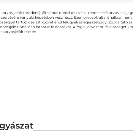
akorvos jelölt (rezidens): általános orvosi oklevéllel rendelkező orvos, aki j
zerzésére irányuló képzésben vesz részt. Ezen orvosok által önállóan nem
lősséggel tartozik és azt közvetlenül felügyeli az egészségügyi szolgáltató s
orvosjelölt önállóan láthat el feladatokat. A foglaljorvost.hu felelősségét 
zakorvosjelölt esetén.
gyászat