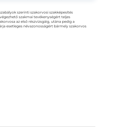
ogszabályok szerinti szakorvosi szakképesítés
 végezhető szakmai tevékenységért teljes
zakorvosa az első részvizsgáig, utána pedig a
kizárja esetleges névazonosságért bármely szakorvos