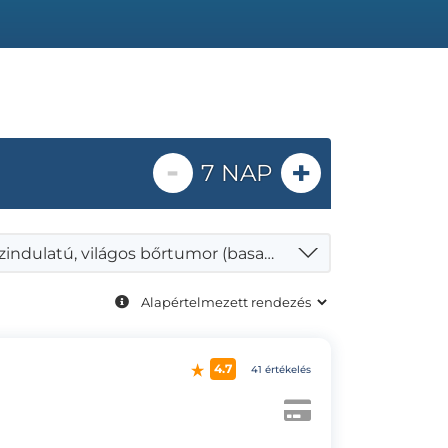
-
+
7 NAP
Rosszindulatú, világos bőrtumor (basalioma) fotodinámiás (PDT) kezelése
4.7
41 értékelés