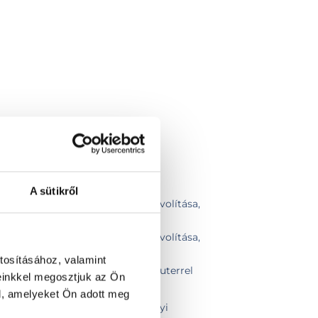
A sütikről
k, fibromák elektrocauteres eltávolítása,
2-4 db
k, fibromák elektrocauteres eltávolítása,
5-10 db
tosításához, valamint
ávolítása shave technikával / kauterrel
einkkel megosztjuk az Ön
eres eltávolítása
l, amelyeket Ön adott meg
t bőrelváltozás eltávolítása helyi