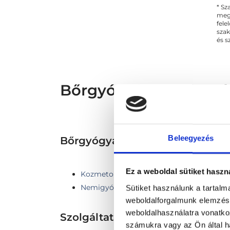
* Sz
vá
megs
fele
szak
és s
Bőrgyógyász - Bőrgyó
Beleegyezés
Bőrgyógyászat TERÜLETHEZ 
Ez a weboldal sütiket haszn
Kozmetológia
Nemigyógyászat
Sütiket használunk a tartal
weboldalforgalmunk elemzésé
weboldalhasználatra vonatko
Szolgáltatások
számukra vagy az Ön által ha