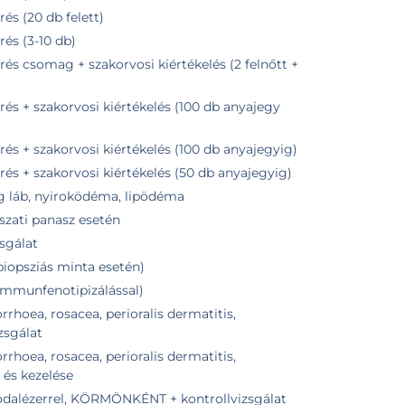
s (20 db felett)
és (3-10 db)
s csomag + szakorvosi kiértékelés (2 felnőtt +
s + szakorvosi kiértékelés (100 db anyajegy
s + szakorvosi kiértékelés (100 db anyajegyig)
s + szakorvosi kiértékelés (50 db anyajegyig)
ag láb, nyiroködéma, lipödéma
szati panasz esetén
zsgálat
biopsziás minta esetén)
(immunfenotipizálással)
hoea, rosacea, perioralis dermatitis,
zsgálat
hoea, rosacea, perioralis dermatitis,
 és kezelése
dalézerrel, KÖRMÖNKÉNT + kontrollvizsgálat