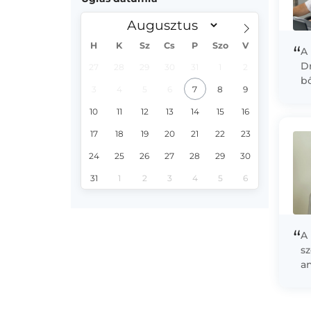
H
K
Sz
Cs
P
Szo
V
“
A
Dr
27
28
29
30
31
1
2
b
3
4
5
6
7
8
9
k
di
10
11
12
13
14
15
16
as
17
18
19
20
21
22
23
24
25
26
27
28
29
30
31
1
2
3
4
5
6
“
A 
s
an
va
f
lé