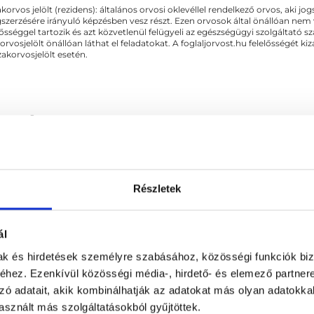
akorvos jelölt (rezidens): általános orvosi oklevéllel rendelkező orvos, aki j
llalok...
zerzésére irányuló képzésben vesz részt. Ezen orvosok által önállóan nem
lősséggel tartozik és azt közvetlenül felügyeli az egészségügyi szolgáltató s
orvosjelölt önállóan láthat el feladatokat. A foglaljorvost.hu felelősségét 
zakorvosjelölt esetén.
gyászat
Részletek
KAPCSOLÓDÓ SZAKTERÜLETEK
ál
Plasztikai sebészet
mak és hirdetések személyre szabásához, közösségi funkciók biz
hez. Ezenkívül közösségi média-, hirdető- és elemező partner
zó adatait, akik kombinálhatják az adatokat más olyan adatokka
sznált más szolgáltatásokból gyűjtöttek.