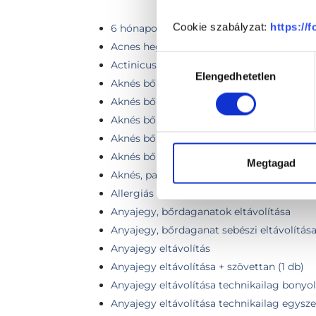
Cookie szabályzat:
https://
6 hónapon belüli FotoFinder kontroll (1-3
Acnes hegek kezelése pikoszekundumos l
Hozzájárulás
Actinicus keratosis fagyasztása folyékony
Elengedhetetlen
kiválasztása
Aknés bőr
Aknés bőrhibák lézeres kezelése
Aknés bőrhibák lézeres kezelése kis régió
Aknés bőrhibák lézeres kezelése közepes r
Aknés bőrhibák lézeres kezelése nagy régió
Megtagad
Aknés, pattanásos bőr vizsgálata
Allergiás reakció
Anyajegy, bőrdaganatok eltávolítása
Anyajegy, bőrdaganat sebészi eltávolítás
Anyajegy eltávolítás
Anyajegy eltávolítása + szövettan (1 db)
Anyajegy eltávolítása technikailag bonyolu
Anyajegy eltávolítása technikailag egysze