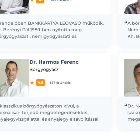
“
 rendelőben BANKKÁRTYA LEOVASÓ működik.
A bőr
. Berényi Pál 1989-ben nyitotta meg
Nemik
őrgyógyászati, nemigyógyászati és
Kh. B
ozmetológiai magánrendelését. Teljes
Égés- 
szkrécióval, a kérésnek megfelelően
szisztenciával vagy anélkül végzi...
Dr. Harmos Ferenc
Bőrgyógyász
4.9
367 értékelés
“
klasszikus bőrgyógyászaton kívül, a
Dr. N
zexuálisan terjedő megbetegedésekkel,
szako
yajegyvizsgálattal és anyajegy eltávolítással,
megsz
lamint esztétikai beavatkozásokkal is
kezdt
oglalkozom rendelőmben. Végzek például
bőrgy
zeres szőrtelenítést, ráncfeltöltést, valamint
égési