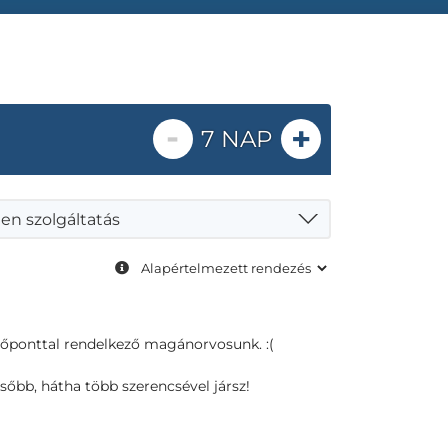
-
+
7 NAP
en szolgáltatás
dőponttal rendelkező magánorvosunk. :(
sőbb, hátha több szerencsével jársz!