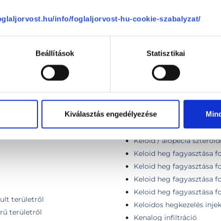
foglaljorvost.hu/info/foglaljorvost-hu-cookie-szabalyzat/
 db anyajegy esetén)
Jóindulatú bőrelváltozáso
érzéstelenítés, Lidocain, 
ézerrel
Jóindulatú bőrelváltozáso
 nitrogénnel 1 db.
érzéstelenítés, Lidocain, 
Beállítások
Statisztikai
Jóindulatú bőrnövedék elt
Jóindulatú bőrnövedék léz
 / vagy néhány db heg kezelése
Jóindulatú, nem pigmentál
égió (fél arc nagyságú terület)
érzéstelenítővel, elektro
 (teljes arc felület)
Kiválasztás engedélyezése
Min
Jóindulatú növedék eltáv
Kardiológiai rehabilitáció
Keloid / alopecia szteroido
Keloid heg fagyasztása fo
a
Keloid heg fagyasztása f
Keloid heg fagyasztása f
Keloid heg fagyasztása f
lt területről
Keloidos hegkezelés injek
rű területről
Kenalog infiltráció