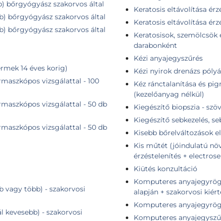
db) bőrgyógyász szakorvos által
Keratosis eltávolítása érzé
db) bőrgyógyász szakorvos által
Keratosis eltávolítása érz
db) bőrgyógyász szakorvos által
Keratosisok, szemölcsök e
darabonként
Kézi anyajegyszűrés
rmek 14 éves korig)
Kézi nyirok drenázs pólyá
maszkópos vizsgálattal - 100
Kéz ránctalanítása és pig
(kezelőanyag nélkül)
maszkópos vizsgálattal - 50 db
Kiegészítő biopszia - szö
Kiegészítő sebkezelés, s
maszkópos vizsgálattal - 50 db
Kisebb bőrelváltozások el
Kis műtét (jóindulatú növ
érzéstelenítés + electrose
Kiütés konzultáció
Komputeres anyajegyrögzítés + összehasonlító elem
b vagy több) - szakorvosi
alapján + szakorvosi kiér
Komputeres anyajegyrögzí
ál kevesebb) - szakorvosi
Komputeres anyajegyszűr