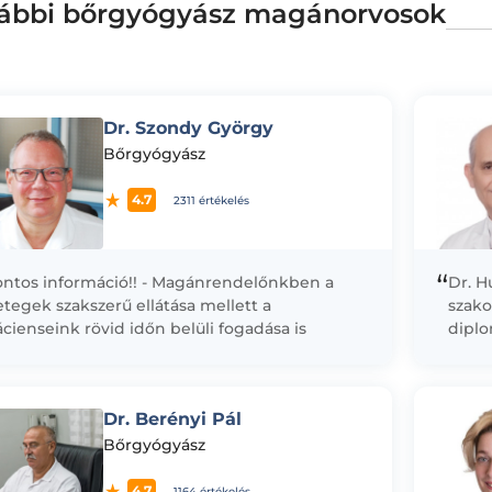
ábbi bőrgyógyász magánorvosok
Dr. Szondy György
Bőrgyógyász
4.7
2311 értékelés
“
ontos információ!! - Magánrendelőnkben a
Dr. H
tegek szakszerű ellátása mellett a
szako
cienseink rövid időn belüli fogadása is
dipl
iorítást élvez. Ezért mind az itt, mind a
Orvo
lefonon...
bőrgy
szakv
Dr. Berényi Pál
Szakm
Bőrgy
Bőrgyógyász
4.7
1164 értékelés