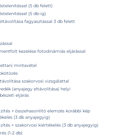
stelenítéssel (5 db felett)
éstelenítéssel (5 db-ig)
ltávolítása fagyasztással 3 db felett
zással
mentfolt kezelése fotodinámiás eljárással
vettani mintavétel
ebkötözés
távolítása szakorvosi vizsgálattal
edék (anyajegy eltávolítása) helyi
bészeti eljárás
zés korábbi kép
tékelés (3 db anyajegyig)
tés + szakorvosi kiértékelés (3 db anyajegyig)
és (1-2 db)