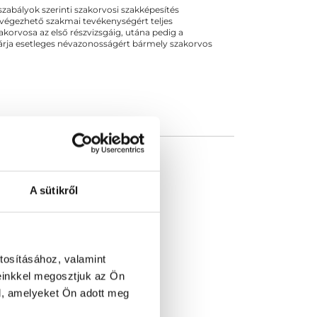
ogszabályok szerinti szakorvosi szakképesítés
 végezhető szakmai tevékenységért teljes
zakorvosa az első részvizsgáig, utána pedig a
kizárja esetleges névazonosságért bármely szakorvos
A sütikről
tosításához, valamint
einkkel megosztjuk az Ön
l, amelyeket Ön adott meg