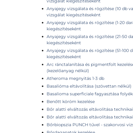
vizsgálat kiegészítéseként
Anyajegy vizsgálata és rögzítése (10 db v
vizsgálat kiegészítéseként
Anyajegy vizsgálata és rögzítése (1-20 dar
kiegészítéseként
Anyajegy vizsgálata és rögzítése (21-50 da
kiegészítéseként
Anyajegy vizsgálata és rögzítése (51-100 d
kiegészítéseként
Arc ránctalanítása és pigmentfolt kezelés
(kezelőanyag nélkül)
Atheroma megnyitás 1-3 db
Basalióma eltávolítása (szövettan nélkül)
Basalioma superficiale fagyasztása folyé
Benőtt köröm kezelése
Bőr alatti elváltozás eltávolítása technika
Bőr alatti elváltozás eltávolítása technika
Bőrbiopszia PUNCH tűvel - szakorvosi viz
Bőrdaganatok kezelése