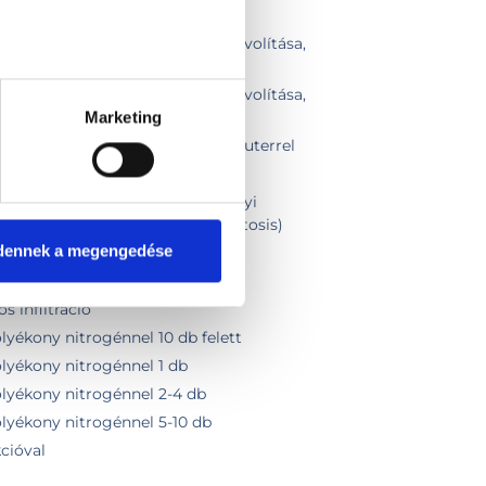
k, fibromák elektrocauteres eltávolítása,
2-4 db
k, fibromák elektrocauteres eltávolítása,
5-10 db
Marketing
ávolítása shave technikával / kauterrel
eres eltávolítása
t bőrelváltozás eltávolítása helyi
kauterrel (fibroma, angioma, keratosis)
dennek a megengedése
olítás
s infiltráció
lyékony nitrogénnel 10 db felett
olyékony nitrogénnel 1 db
olyékony nitrogénnel 2-4 db
olyékony nitrogénnel 5-10 db
cióval