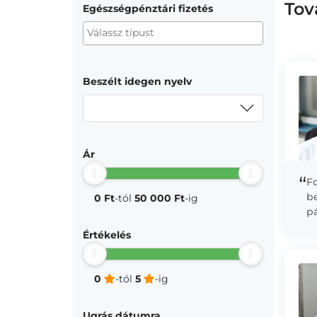
Tov
Egészségpénztári fizetés
Beszélt idegen nyelv
Ár
“
F
be
0 Ft
-tól
50 000 Ft
-ig
pá
pr
Értékelés
te
0
-tól
5
-ig
Ugrás dátumra