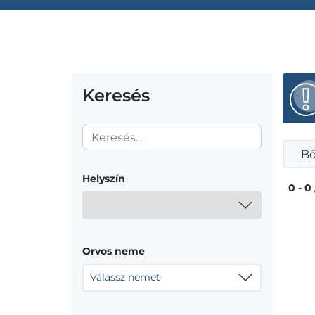
Keresés
Bő
Helyszín
0 - 0
Orvos neme
Válassz nemet