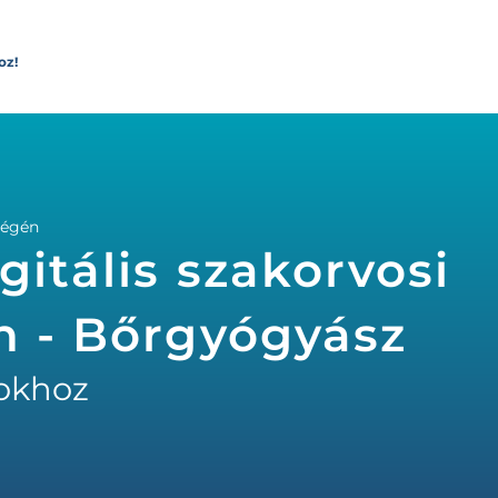
oz!
tvégén
gitális szakorvosi
n - Bőrgyógyász
okhoz