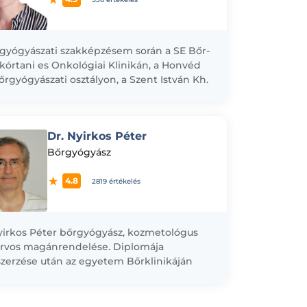
gyógyászati szakképzésem során a SE Bőr-
órtani es Onkológiai Klinikán, a Honvéd
őrgyógyászati osztályon, a Szent István Kh.
és Plasztikai Sebeszeti osztályon,...
Dr. Nyirkos Péter
Bőrgyógyász
4.8
2819 értékelés
yirkos Péter bőrgyógyász, kozmetológus
rvos magánrendelése. Diplomája
erzése után az egyetem Bőrklinikáján
e meg működését. Általános
ógyászati, gyermek-bőrgyógyászati és
 osztályon dolgozott. Ezek mellett...