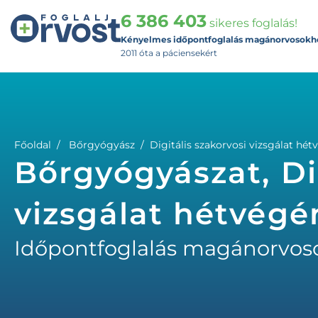
6 386 403
sikeres foglalás!
Kényelmes időpontfoglalás magánorvosokh
2011 óta a páciensekért
Főoldal
Bőrgyógyász
Digitális szakorvosi vizsgálat hé
Bőrgyógyászat, Di
vizsgálat hétvégé
Időpontfoglalás magánorvos