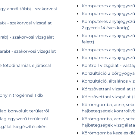
Komputeres anyajegyszűré
agy annál több) - szakorvosi
Komputeres anyajegyszűr
Komputeres anyajegyszűré
ab) - szakorvosi vizsgálat
2 gyerek 14 éves korig)
Komputeres anyajegyszűré
rab) - szakorvosi vizsgálat
felett)
Komputeres anyajegyszűré
arab) - szakorvosi vizsgálat
Komputeres anyajegyszűré
e fotodinámiás eljárással
Kontroll vizsgálat - vast
Konzultáció 2 bőrgyógyá
Konzultáció, általános vi
Kórszövettani vizsgálat (
kony nitrogénnel 1 db
Kórszövettani vizsgálat 
Körömgomba, acne, seborr
ilag bonyolult területről
hajbetegségek kontrollvi
ilag egyszerű területről
Körömgomba, acne, seborr
hajbetegségek vizsgálata
sgálat kiegészítéseként
Körömgomba kezelés dió