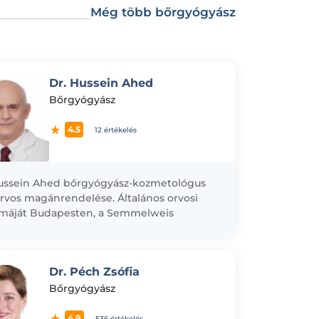
Még több bőrgyógyász
Dr. Hussein Ahed
Bőrgyógyász
4.5
12 értékelés
ussein Ahed bőrgyógyász-kozmetológus
rvos magánrendelése. Általános orvosi
omáját Budapesten, a Semmelweis
studományi Egyetemen szerezte,
ógyászat-kozmetológia-venerológia
izsgáját jeles eredménnyel teljesítette.
Dr. Péch Zsófia
ai pályafutását a Budapesti
ógyászati...
Bőrgyógyász
4.9
536 értékelés