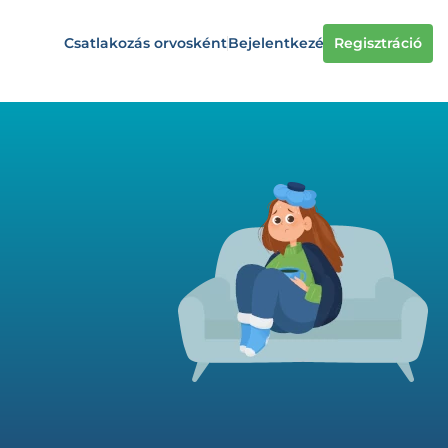
Csatlakozás orvosként
Bejelentkezés
Regisztráció