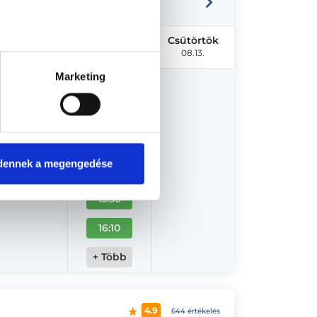
Kedd
Szerda
Csütörtök
08.11.
08.12.
08.13.
Marketing
14:30
14:50
15:10
dennek a megengedése
15:30
15:50
16:10
+ Több
4.9
644 értékelés