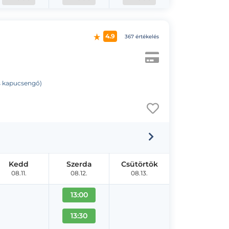
4.9
367 értékelés
-os kapucsengő)
Kedd
Szerda
Csütörtök
08.11.
08.12.
08.13.
13:00
13:30