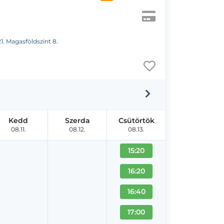
21. Magasföldszint 8.
Kedd
Szerda
Csütörtök
08.11.
08.12.
08.13.
15:20
16:20
16:40
17:00