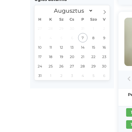
H
K
Sz
Cs
P
Szo
V
27
28
29
30
31
1
2
3
4
5
6
7
8
9
10
11
12
13
14
15
16
17
18
19
20
21
22
23
24
25
26
27
28
29
30
31
1
2
3
4
5
6
P