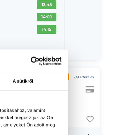
13:45
14:00
14:15
4.7
241 értékelés
A sütikről
tosításához, valamint
einkkel megosztjuk az Ön
l, amelyeket Ön adott meg