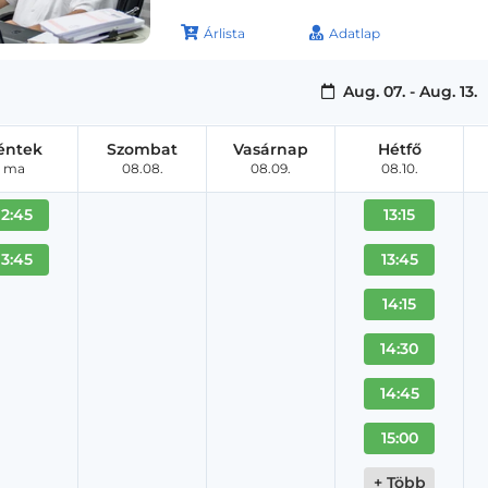
Árlista
Adatlap
Aug. 07. - Aug. 13.
éntek
Szombat
Vasárnap
Hétfő
ma
08.08.
08.09.
08.10.
12:45
13:15
13:45
13:45
14:15
14:30
14:45
15:00
+ Több