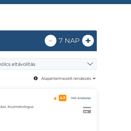
-
+
7 NAP
lcs eltávolítás
4.7
1163 értékelés
ász, Kozmetológus