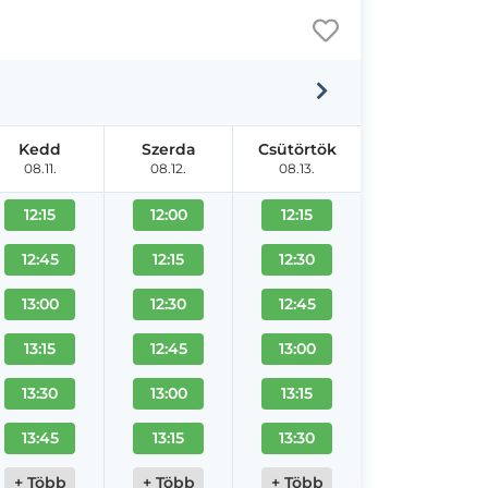
Kedd
Szerda
Csütörtök
08.11.
08.12.
08.13.
12:15
12:00
12:15
12:45
12:15
12:30
13:00
12:30
12:45
13:15
12:45
13:00
13:30
13:00
13:15
13:45
13:15
13:30
+ Több
+ Több
+ Több