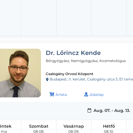
Dr. Lőrincz Kende
Bőrgyógyász, Nemigyógyász, Kozmetológus
Csalogány Orvosi Központ
Budapest, II. kerület, Csalogány utca 3./D l.eme
Árlista
Adatlap
Aug. 07. - Aug. 13.
éntek
Szombat
Vasárnap
Hétfő
ma
08.08.
08.09.
08.10.