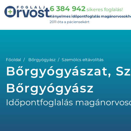
6 384 942
sikeres foglalás!
Kényelmes időpontfoglalás magánorvosokh
2011 óta a páciensekért
Főoldal
Bőrgyógyász
Szemölcs eltávolítás
Bőrgyógyászat, Sz
Bőrgyógyász
Időpontfoglalás magánorvos