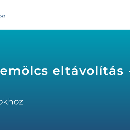
oz!
emölcs eltávolítás 
okhoz