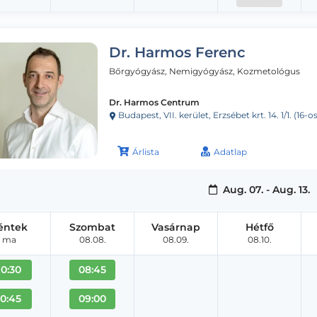
Dr. Harmos Ferenc
Bőrgyógyász, Nemigyógyász, Kozmetológus
Dr. Harmos Centrum
Budapest, VII. kerület, Erzsébet krt. 14. 1/1. (16
Árlista
Adatlap
Aug. 07. - Aug. 13.
éntek
Szombat
Vasárnap
Hétfő
ma
08.08.
08.09.
08.10.
10:30
08:45
10:45
09:00