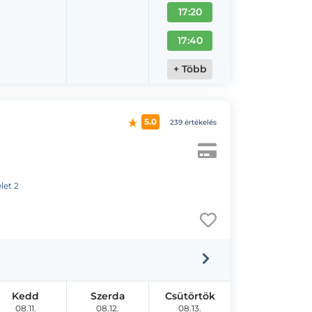
17:20
17:40
+ Több
5.0
239 értékelés
let 2
Kedd
Szerda
Csütörtök
08.11.
08.12.
08.13.