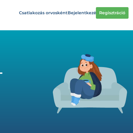
Csatlakozás orvosként
Bejelentkezés
Regisztráció
-