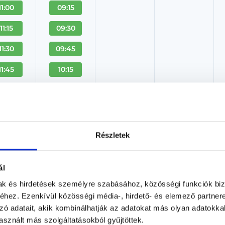
11:00
09:15
11:15
09:30
11:30
09:45
11:45
10:15
+ Több
Dr. Noll Judit
Részletek
Gyermekbőrgyógyász, Bőrgyógyász
Körúti Orvosi Centrum
ál
Budapest, XIII. kerület, Szent István körút 24.
mak és hirdetések személyre szabásához, közösségi funkciók biz
hez. Ezenkívül közösségi média-, hirdető- és elemező partner
Árlista
Adatlap
zó adatait, akik kombinálhatják az adatokat más olyan adatokka
sznált más szolgáltatásokból gyűjtöttek.