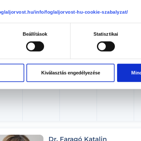
Aug. 07. - Aug. 13.
foglaljorvost.hu/info/foglaljorvost-hu-cookie-szabalyzat/
éntek
Szombat
Vasárnap
Hétfő
ma
08.08.
08.09.
08.10.
Beállítások
Statisztikai
Kiválasztás engedélyezése
Min
Dr. Faragó Katalin