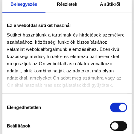
Beleegyezés
Részletek
A sütikről
Árlista
Összes időpont
Profil
Ez a weboldal sütiket használ
Dr. Sziray Ágnes
Sütiket használunk a tartalmak és hirdetések személyre
Bőrgyógyász
szabásához, közösségi funkciók biztosításához,
4.9
597 értékelés
valamint weboldalforgalmunk elemzéséhez. Ezenkívül
Medaid - Budapest
közösségi média-, hirdető- és elemező partnereinkkel
Budapest, VII. kerület, Rákóczi út 40. I/1.
megosztjuk az Ön weboldalhasználatra vonatkozó
adatait, akik kombinálhatják az adatokat más olyan
Sajnáljuk, jelenleg nincs szabad időpont!
adatokkal, amelyeket Ön adott meg számukra vagy az
Ön által használt más szolgáltatásokból gyűjtöttek.
Árlista
Összes időpont
Profil
Cookie
Hozzájárulás
szabályzat:
https://foglaljorvost.hu/info/foglaljorvost-
Elengedhetetlen
kiválasztása
* Szakorvos jelölt (rezidens): általános orvosi oklevéllel rendelkező
hu-cookie-szabalyzat/
orvos, aki jogszabályok szerinti szakorvosi szakképesítés
megszerzésére irányuló képzésben vesz részt. Ezen orvosok által
önállóan nem végezhető szakmai tevékenységért teljes
Beállítások
felelősséggel tartozik és azt közvetlenül felügyeli az egészségügyi