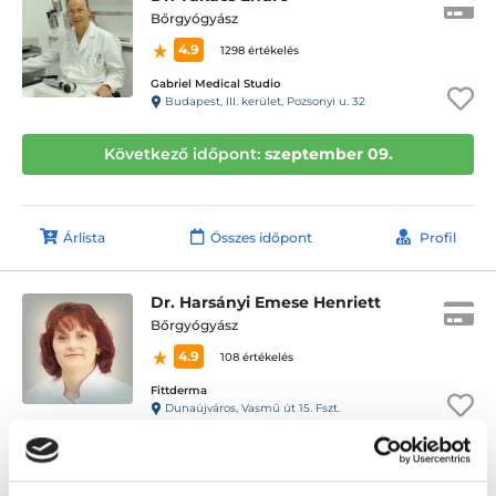
Bőrgyógyász
4.9
1298 értékelés
Gabriel Medical Studio
Budapest, III. kerület, Pozsonyi u. 32
Következő időpont:
szeptember 09.
Árlista
Összes időpont
Profil
Dr. Harsányi Emese Henriett
Bőrgyógyász
4.9
108 értékelés
Fittderma
Dunaújváros, Vasmű út 15. Fszt.
Következő időpont:
szeptember 16.