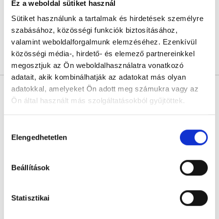
Budapest, XIII. kerület, Váci út 37. 1. emelet
Ez a weboldal sütiket használ
Sütiket használunk a tartalmak és hirdetések személyre
Sajnáljuk, jelenleg nincs szabad időpont!
szabásához, közösségi funkciók biztosításához,
valamint weboldalforgalmunk elemzéséhez. Ezenkívül
közösségi média-, hirdető- és elemező partnereinkkel
Árlista
Összes időpont
Profil
megosztjuk az Ön weboldalhasználatra vonatkozó
adatait, akik kombinálhatják az adatokat más olyan
* Szakorvos jelölt (rezidens): általános orvosi oklevéllel rendelkező
adatokkal, amelyeket Ön adott meg számukra vagy az
orvos, aki jogszabályok szerinti szakorvosi szakképesítés
megszerzésére irányuló képzésben vesz részt. Ezen orvosok által
Ön által használt más szolgáltatásokból gyűjtöttek.
önállóan nem végezhető szakmai tevékenységért teljes
felelősséggel tartozik és azt közvetlenül felügyeli az egészségügyi
szolgáltató szakorvosa az első részvizsgáig, utána pedig a
Cookie
Hozzájárulás
szakorvosjelölt önállóan láthat el feladatokat. A foglaljorvost.hu
szabályzat:
https://foglaljorvost.hu/info/foglaljorvost-
Elengedhetetlen
kiválasztása
felelősségét kizárja esetleges névazonosságért bármely szakorvos
és szakorvosjelölt esetén.
hu-cookie-szabalyzat/
Beállítások
Főoldal
Bőrgyógyász
Statisztikai
Jóindulatú, nem pigmentált bőrelváltozás eltávolítása
helyi érzéstelenítővel, elektrokauterrel (fibroma,