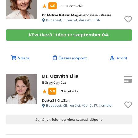
4.8
1560 értékelés
Dr. Molnár Katalin Magánrendelése - Pasaréti út, II. Kerület
Budapest, II. kerület, Pasaréti u. 36.
Következő időpont:
szeptember 04.
Árlista
Összes időpont
Profil
Dr. Ozsváth Lilla
Bőrgyógyász
5.0
3 értékelés
Doktor24 CityZen
Budapest, XIII. kerület, Váci út 37. 1. emelet
Sajnáljuk, jelenleg nincs szabad időpont!