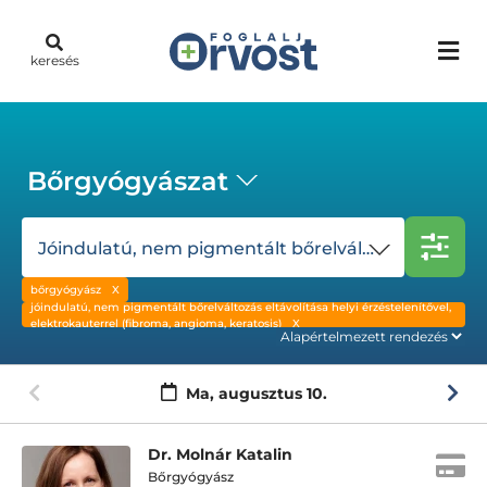
keresés
Bőrgyógyászat
Jóindulatú, nem pigmentált bőrelváltozás eltávolítása helyi érzéstelenítővel, elektrokauterrel (fibroma, angioma, keratosis)
bőrgyógyász
jóindulatú, nem pigmentált bőrelváltozás eltávolítása helyi érzéstelenítővel,
elektrokauterrel (fibroma, angioma, keratosis)
Ma,
augusztus 10.
Dr. Molnár Katalin
Bőrgyógyász