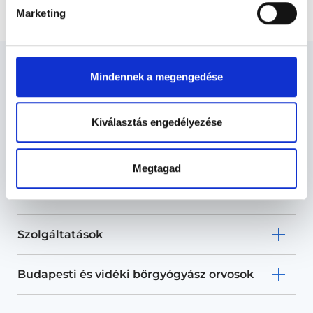
angioma, keratosis)
Marketing
Mindennek a megengedése
Bőrgyógyász - Bőrgyógyászat
Kiválasztás engedélyezése
Megtagad
Bőrgyógyászat TERÜLETHEZ
KAPCSOLÓDÓ SZAKTERÜLETEK
Szolgáltatások
Budapesti és vidéki bőrgyógyász orvosok