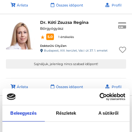
Árlista
Összes időpont
Profil
Dr. Kóti Zsuzsa Regina
Bőrgyógyász
5.0
1 értékelés
Doktor24 CityZen
Budapest, XIII. kerület, Váci út 37. 1. emelet
Sajnáljuk, jelenleg nincs szabad időpont!
Árlista
Összes időpont
Profil
Dr. Szabó Tünde Melánia
Bőrgyógyász
Beleegyezés
Részletek
A sütikről
4.9
85 értékelés
Doktor24 CityZen