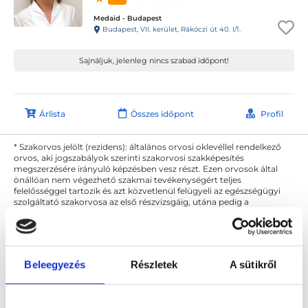
Medaid - Budapest
Budapest, VII. kerület, Rákóczi út 40. I/1.
Sajnáljuk, jelenleg nincs szabad időpont!
Árlista
Összes időpont
Profil
* Szakorvos jelölt (rezidens): általános orvosi oklevéllel rendelkező
orvos, aki jogszabályok szerinti szakorvosi szakképesítés
megszerzésére irányuló képzésben vesz részt. Ezen orvosok által
önállóan nem végezhető szakmai tevékenységért teljes
felelősséggel tartozik és azt közvetlenül felügyeli az egészségügyi
szolgáltató szakorvosa az első részvizsgáig, utána pedig a
szakorvosjelölt önállóan láthat el feladatokat. A foglaljorvost.hu
felelősségét kizárja esetleges névazonosságért bármely szakorvos
és szakorvosjelölt esetén.
Beleegyezés
Részletek
A sütikről
Főoldal
Bőrgyógyász