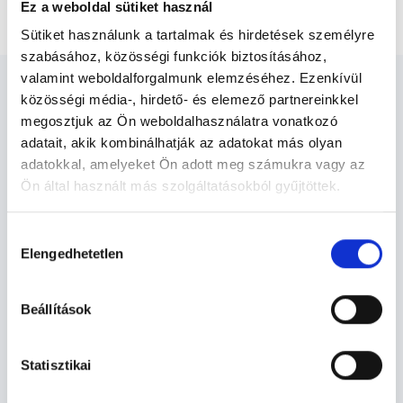
Keloid / alopecia szteroidos infiltráció
Ez a weboldal sütiket használ
Sütiket használunk a tartalmak és hirdetések személyre
szabásához, közösségi funkciók biztosításához,
valamint weboldalforgalmunk elemzéséhez. Ezenkívül
közösségi média-, hirdető- és elemező partnereinkkel
megosztjuk az Ön weboldalhasználatra vonatkozó
adatait, akik kombinálhatják az adatokat más olyan
Bőrgyógyász - Bőrgyógyászat
adatokkal, amelyeket Ön adott meg számukra vagy az
Ön által használt más szolgáltatásokból gyűjtöttek.
Cookie
Bőrgyógyászat TERÜLETHEZ
Hozzájárulás
szabályzat:
https://foglaljorvost.hu/info/foglaljorvost-
KAPCSOLÓDÓ SZAKTERÜLETEK
Elengedhetetlen
kiválasztása
hu-cookie-szabalyzat/
Szolgáltatások
Beállítások
Budapesti és vidéki bőrgyógyász orvosok
Statisztikai