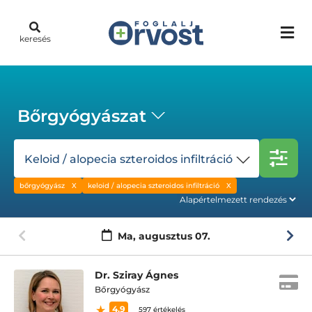
keresés
Bőrgyógyászat
Keloid / alopecia szteroidos infiltráció
bőrgyógyász
keloid / alopecia szteroidos infiltráció
Ma,
augusztus 07.
Dr. Sziray Ágnes
Bőrgyógyász
4.9
597 értékelés