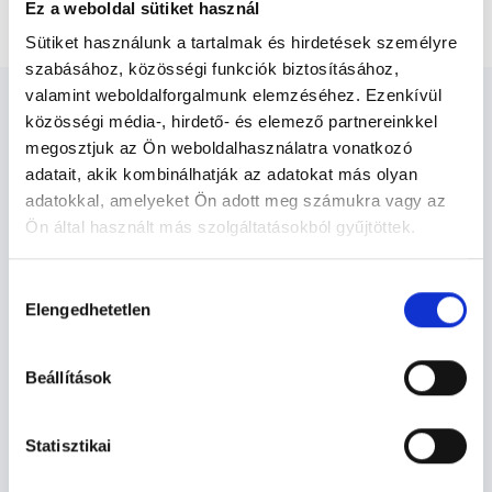
Bőrgyógyászati rövid vizit
Ez a weboldal sütiket használ
Sütiket használunk a tartalmak és hirdetések személyre
szabásához, közösségi funkciók biztosításához,
valamint weboldalforgalmunk elemzéséhez. Ezenkívül
közösségi média-, hirdető- és elemező partnereinkkel
megosztjuk az Ön weboldalhasználatra vonatkozó
adatait, akik kombinálhatják az adatokat más olyan
Bőrgyógyász - Bőrgyógyászat
adatokkal, amelyeket Ön adott meg számukra vagy az
Ön által használt más szolgáltatásokból gyűjtöttek.
Cookie
Bőrgyógyászat TERÜLETHEZ
Hozzájárulás
szabályzat:
https://foglaljorvost.hu/info/foglaljorvost-
KAPCSOLÓDÓ SZAKTERÜLETEK
Elengedhetetlen
kiválasztása
hu-cookie-szabalyzat/
Szolgáltatások
Beállítások
Budapesti és vidéki bőrgyógyász orvosok
Statisztikai