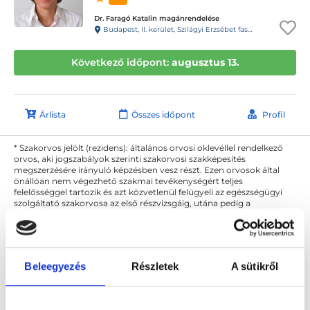
Dr. Faragó Katalin magánrendelése
Budapest, II. kerület, Szilágyi Erzsébet fasor 17-21. Magasföldszint 8.
Következő időpont:
augusztus 13.
Árlista
Összes időpont
Profil
* Szakorvos jelölt (rezidens): általános orvosi oklevéllel rendelkező
orvos, aki jogszabályok szerinti szakorvosi szakképesítés
megszerzésére irányuló képzésben vesz részt. Ezen orvosok által
önállóan nem végezhető szakmai tevékenységért teljes
felelősséggel tartozik és azt közvetlenül felügyeli az egészségügyi
szolgáltató szakorvosa az első részvizsgáig, utána pedig a
szakorvosjelölt önállóan láthat el feladatokat. A foglaljorvost.hu
felelősségét kizárja esetleges névazonosságért bármely szakorvos
és szakorvosjelölt esetén.
Beleegyezés
Részletek
A sütikről
Főoldal
Bőrgyógyász