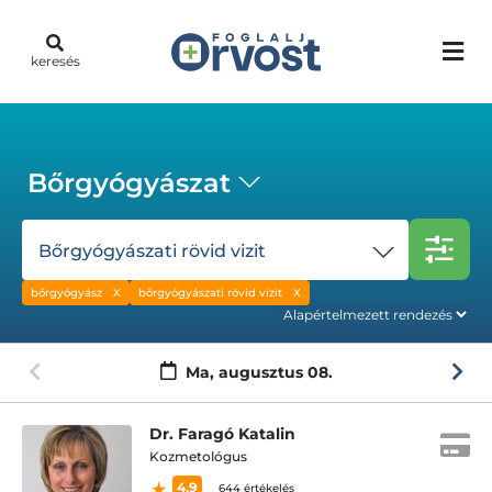
keresés
Bőrgyógyászat
Bőrgyógyászati rövid vizit
bőrgyógyász
bőrgyógyászati rövid vizit
Ma,
augusztus 08.
Dr. Faragó Katalin
Kozmetológus
4.9
644 értékelés