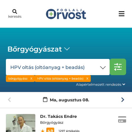
keresés
Bőrgyógyászat
HPV oltás (oltóanyag + beadás)
bőrgyógyász
hPV oltás (oltóanyag + beadás)
Ma,
augusztus 08.
Dr. Takács Endre
Bőrgyógyász
4.9
1297 értékelés