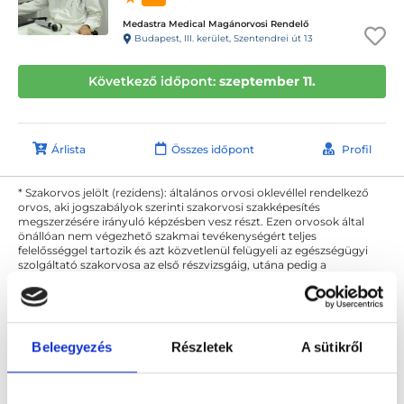
Medastra Medical Magánorvosi Rendelő
Budapest, III. kerület, Szentendrei út 13
Következő időpont:
szeptember 11.
Árlista
Összes időpont
Profil
* Szakorvos jelölt (rezidens): általános orvosi oklevéllel rendelkező
orvos, aki jogszabályok szerinti szakorvosi szakképesítés
megszerzésére irányuló képzésben vesz részt. Ezen orvosok által
önállóan nem végezhető szakmai tevékenységért teljes
felelősséggel tartozik és azt közvetlenül felügyeli az egészségügyi
szolgáltató szakorvosa az első részvizsgáig, utána pedig a
szakorvosjelölt önállóan láthat el feladatokat. A foglaljorvost.hu
felelősségét kizárja esetleges névazonosságért bármely szakorvos
és szakorvosjelölt esetén.
Beleegyezés
Részletek
A sütikről
Főoldal
Bőrgyógyász