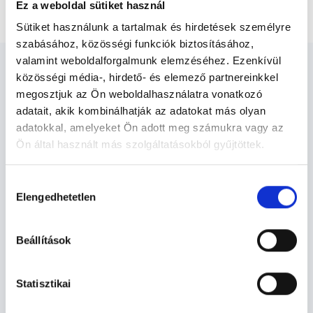
HPV oltás (oltóanyag + beadás)
Ez a weboldal sütiket használ
Sütiket használunk a tartalmak és hirdetések személyre
szabásához, közösségi funkciók biztosításához,
valamint weboldalforgalmunk elemzéséhez. Ezenkívül
közösségi média-, hirdető- és elemező partnereinkkel
megosztjuk az Ön weboldalhasználatra vonatkozó
adatait, akik kombinálhatják az adatokat más olyan
Bőrgyógyász - Bőrgyógyászat
adatokkal, amelyeket Ön adott meg számukra vagy az
Ön által használt más szolgáltatásokból gyűjtöttek.
Cookie
Bőrgyógyászat TERÜLETHEZ
Hozzájárulás
szabályzat:
https://foglaljorvost.hu/info/foglaljorvost-
KAPCSOLÓDÓ SZAKTERÜLETEK
Elengedhetetlen
kiválasztása
hu-cookie-szabalyzat/
Szolgáltatások
Beállítások
Budapesti és vidéki bőrgyógyász orvosok
Statisztikai