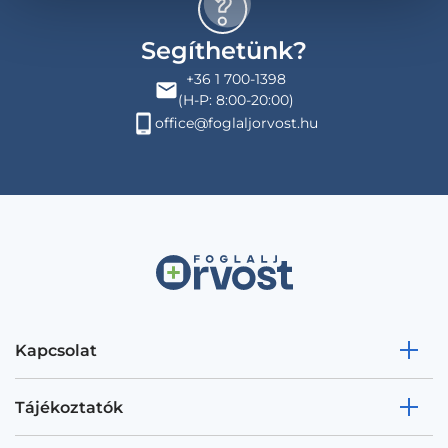
Segíthetünk?
+36 1 700-1398
(H-P: 8:00-20:00)
office@foglaljorvost.hu
Kapcsolat
Tájékoztatók