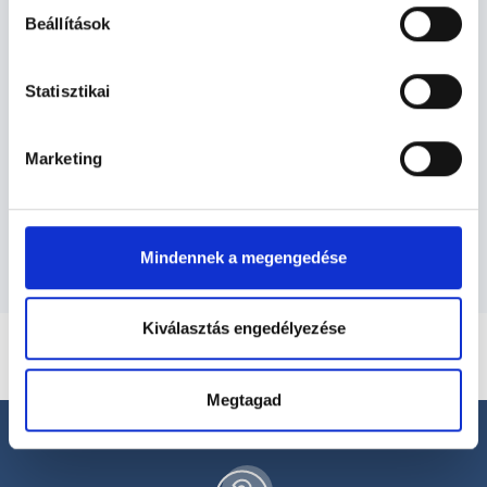
Beállítások
Bőrgyógyász - Bőrgyógyászat
Statisztikai
Bőrgyógyászat TERÜLETHEZ
KAPCSOLÓDÓ SZAKTERÜLETEK
Marketing
Szolgáltatások
Mindennek a megengedése
Kiválasztás engedélyezése
Megtagad