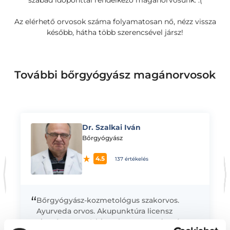
szabad időponttal rendelkező magánorvosunk. :(
Az elérhető orvosok száma folyamatosan nő, nézz vissza
később, hátha több szerencsével jársz!
További bőrgyógyász magánorvosok
Dr. Szalkai Iván
K
Bőrgyógyász
4.5
137 értékelés
“
Bőrgyógyász-kozmetológus szakorvos.
Ayurveda orvos. Akupunktúra licensz
vizsgás orvos. A hivatalos orvostudomány