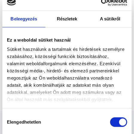
Előző
mellett a keleti gyógyítási szemléletet is
alkalmazza a betegeinél, integratív
gyógyítást végez. Olyan problémákkal...
Beleegyezés
Részletek
A sütikről
* Szakorvos jelölt (rezidens): általános orvosi oklevéllel rendelkező
orvos, aki jogszabályok szerinti szakorvosi szakképesítés
megszerzésére irányuló képzésben vesz részt. Ezen orvosok által
önállóan nem végezhető szakmai tevékenységért teljes
Ez a weboldal sütiket használ
felelősséggel tartozik és azt közvetlenül felügyeli az egészségügyi
szolgáltató szakorvosa az első részvizsgáig, utána pedig a
Sütiket használunk a tartalmak és hirdetések személyre
szakorvosjelölt önállóan láthat el feladatokat. A foglaljorvost.hu
felelősségét kizárja esetleges névazonosságért bármely szakorvos
szabásához, közösségi funkciók biztosításához,
és szakorvosjelölt esetén.
valamint weboldalforgalmunk elemzéséhez. Ezenkívül
közösségi média-, hirdető- és elemező partnereinkkel
megosztjuk az Ön weboldalhasználatra vonatkozó
Főoldal
Bőrgyógyász
adatait, akik kombinálhatják az adatokat más olyan
adatokkal, amelyeket Ön adott meg számukra vagy az
Digitális szakorvosi vizsgálat hétköznaponként
Ön által használt más szolgáltatásokból gyűjtöttek.
Cookie
Hozzájárulás
szabályzat:
https://foglaljorvost.hu/info/foglaljorvost-
Elengedhetetlen
kiválasztása
hu-cookie-szabalyzat/