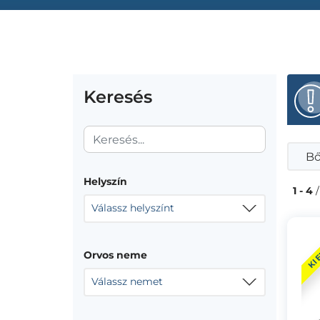
Keresés
Bő
Helyszín
1 - 4
/
Válassz helyszínt
KI
Orvos neme
Válassz nemet