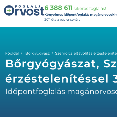
6 388 611
sikeres foglalás!
Kényelmes időpontfoglalás magánorvosokh
2011 óta a páciensekért
Főoldal
Bőrgyógyász
Szemölcs eltávolítás érzésteleníté
Bőrgyógyászat, Sz
érzéstelenítéssel 
Időpontfoglalás magánorvos