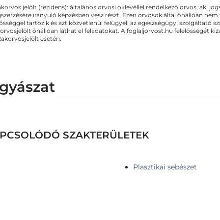
akorvos jelölt (rezidens): általános orvosi oklevéllel rendelkező orvos, aki j
zerzésére irányuló képzésben vesz részt. Ezen orvosok által önállóan nem
lősséggel tartozik és azt közvetlenül felügyeli az egészségügyi szolgáltató s
orvosjelölt önállóan láthat el feladatokat. A foglaljorvost.hu felelősségét 
zakorvosjelölt esetén.
gyászat
KAPCSOLÓDÓ SZAKTERÜLETEK
Plasztikai sebészet