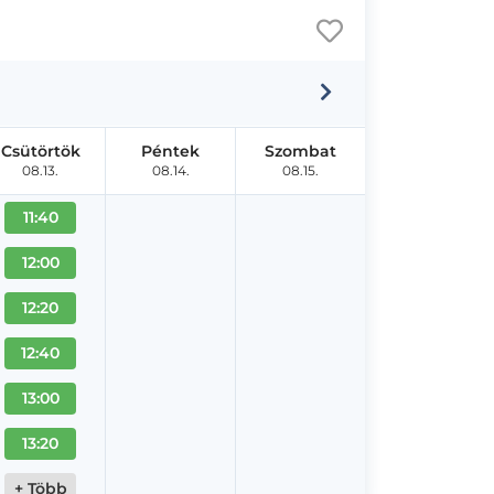
Csütörtök
Péntek
Szombat
08.13.
08.14.
08.15.
11:40
12:00
12:20
12:40
13:00
13:20
+ Több