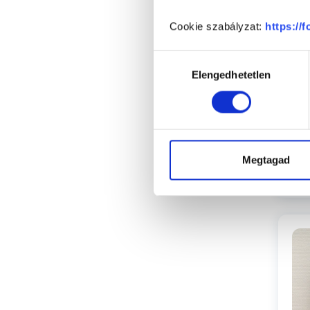
Va
Cookie szabályzat:
https://
Hozzájárulás
Elengedhetetlen
kiválasztása
Megtagad