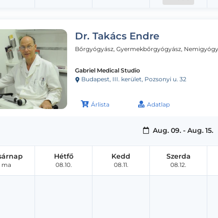
Dr. Takács Endre
Bőrgyógyász, Gyermekbőrgyógyász, Nemigyógy
Gabriel Medical Studio
Budapest, III. kerület, Pozsonyi u. 32
Árlista
Adatlap
Aug. 09. - Aug. 15.
sárnap
Hétfő
Kedd
Szerda
ma
08.10.
08.11.
08.12.