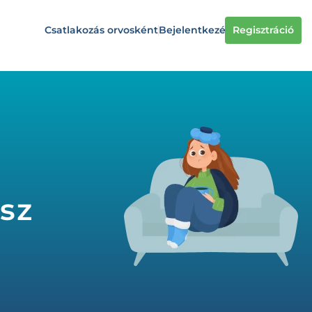
Csatlakozás orvosként
Bejelentkezés
Regisztráció
ász