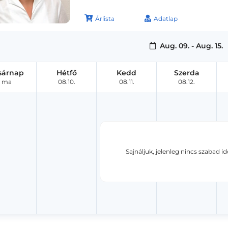
Árlista
Adatlap
Aug. 09. - Aug. 15.
sárnap
Hétfő
Kedd
Szerda
ma
08.10.
08.11.
08.12.
Sajnáljuk, jelenleg nincs szabad i