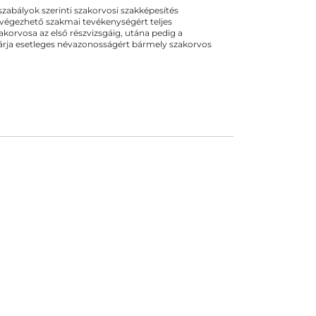
ogszabályok szerinti szakorvosi szakképesítés
 végezhető szakmai tevékenységért teljes
zakorvosa az első részvizsgáig, utána pedig a
kizárja esetleges névazonosságért bármely szakorvos