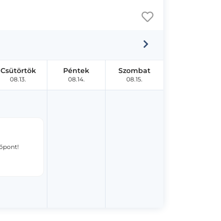
Csütörtök
Péntek
Szombat
08.13.
08.14.
08.15.
dőpont!