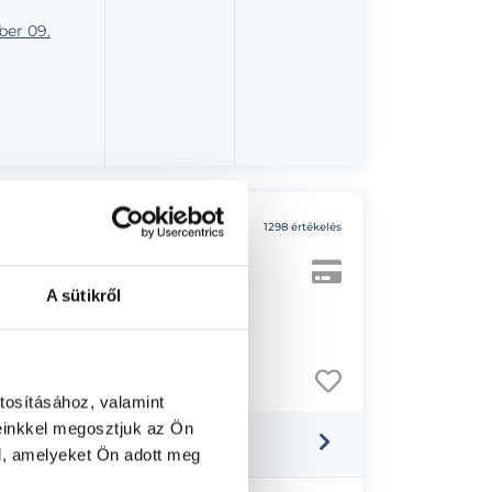
er 09.
4.9
1298 értékelés
ász, Kozmetológus
A sütikről
tosításához, valamint
einkkel megosztjuk az Ön
l, amelyeket Ön adott meg