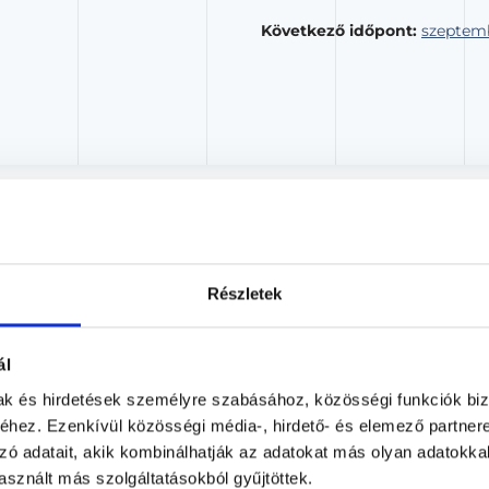
Következő időpont:
szeptemb
Dr. Takács Endre
Bőrgyógyász, Gyermekbőrgyógyász, Nemigyógy
Részletek
Medastra Medical Magánorvosi Rendelő
Budapest, III. kerület, Szentendrei út 13
ál
Árlista
Adatlap
mak és hirdetések személyre szabásához, közösségi funkciók biz
hez. Ezenkívül közösségi média-, hirdető- és elemező partner
Aug. 09. - Aug. 15.
zó adatait, akik kombinálhatják az adatokat más olyan adatokka
sznált más szolgáltatásokból gyűjtöttek.