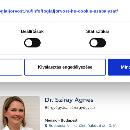
sárnap
Hétfő
Kedd
Szerda
ma
08.10.
08.11.
08.12.
foglaljorvost.hu/info/foglaljorvost-hu-cookie-szabalyzat/
Beállítások
Statisztikai
Következő időpont:
szeptemb
Kiválasztás engedélyezése
Min
Dr. Sziray Ágnes
Bőrgyógyász, Lézergyógyász
Medaid - Budapest
Budapest, VII. kerület, Rákóczi út 40. I/1.