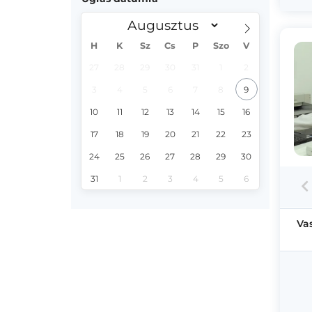
H
K
Sz
Cs
P
Szo
V
27
28
29
30
31
1
2
3
4
5
6
7
8
9
10
11
12
13
14
15
16
17
18
19
20
21
22
23
24
25
26
27
28
29
30
31
1
2
3
4
5
6
Va