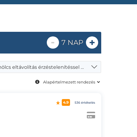
-
+
7 NAP
Szemölcs eltávolítás érzéstelenítéssel 3 db-ig
4.9
536 értékelés