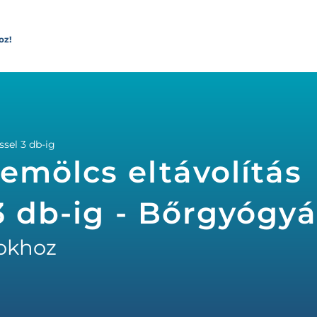
oz!
ssel 3 db-ig
emölcs eltávolítás
3 db-ig - Bőrgyógy
okhoz