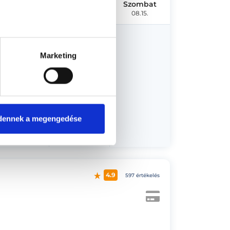
Csütörtök
Péntek
Szombat
08.13.
08.14.
08.15.
Marketing
er 11.
dennek a megengedése
4.9
597 értékelés