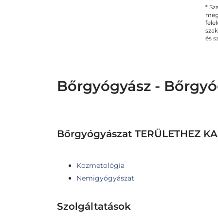
* Sz
megs
fele
szak
és s
Bőrgyógyász - Bőrgyó
Bőrgyógyászat TERÜLETHEZ 
Kozmetológia
Nemigyógyászat
Szolgáltatások