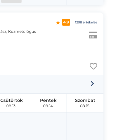
4.9
1298 értékelés
ász, Kozmetológus
Csütörtök
Péntek
Szombat
08.13.
08.14.
08.15.