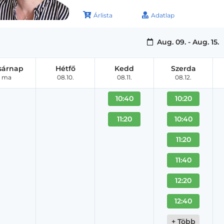
Árlista
Adatlap
Aug. 09. - Aug. 15.
sárnap
Hétfő
Kedd
Szerda
ma
08.10.
08.11.
08.12.
10:40
10:20
11:20
10:40
11:20
11:40
12:20
12:40
+ Több