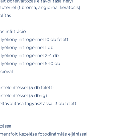
t bőrelváltozás eltávolítása helyi
kauterrel (fibroma, angioma, keratosis)
olítás
s infiltráció
lyékony nitrogénnel 10 db felett
olyékony nitrogénnel 1 db
olyékony nitrogénnel 2-4 db
olyékony nitrogénnel 5-10 db
cióval
stelenítéssel (5 db felett)
éstelenítéssel (5 db-ig)
ltávolítása fagyasztással 3 db felett
zással
mentfolt kezelése fotodinámiás eljárással