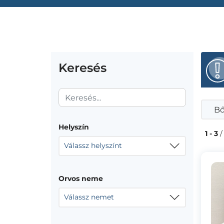
Keresés
Bő
Helyszín
1 - 3
/
Válassz helyszínt
Orvos neme
Válassz nemet