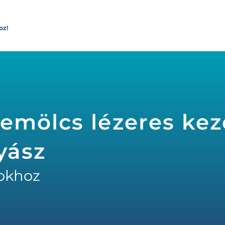
oz!
emölcs lézeres kez
yász
okhoz