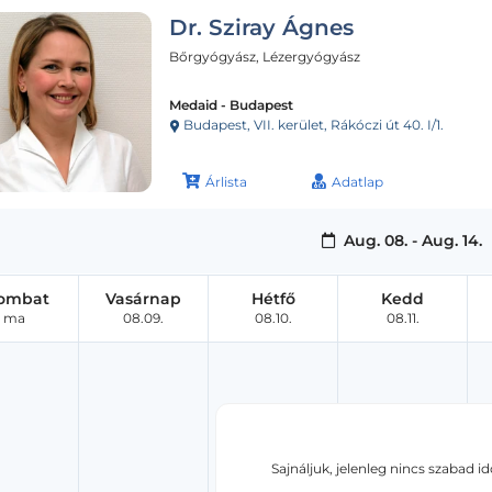
Dr. Sziray Ágnes
Bőrgyógyász, Lézergyógyász
Medaid - Budapest
Budapest, VII. kerület, Rákóczi út 40. I/1.
Árlista
Adatlap
Aug. 08. - Aug. 14.
ombat
Vasárnap
Hétfő
Kedd
ma
08.09.
08.10.
08.11.
Sajnáljuk, jelenleg nincs szabad i