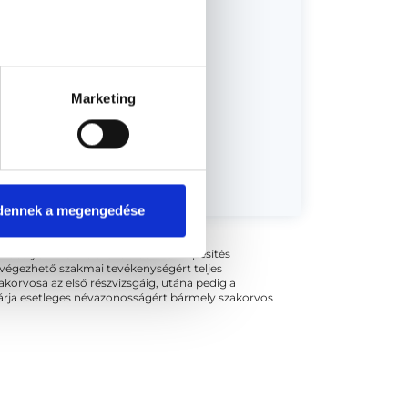
Marketing
dőpont!
dennek a megengedése
ogszabályok szerinti szakorvosi szakképesítés
 végezhető szakmai tevékenységért teljes
zakorvosa az első részvizsgáig, utána pedig a
kizárja esetleges névazonosságért bármely szakorvos