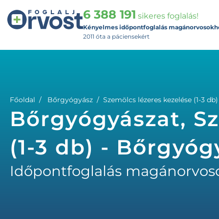
6 388 191
sikeres foglalás!
Kényelmes időpontfoglalás magánorvosokh
2011 óta a páciensekért
Főoldal
Bőrgyógyász
Szemölcs lézeres kezelése (1-3 db)
Bőrgyógyászat, Sz
(1-3 db) - Bőrgyóg
Időpontfoglalás magánorvos