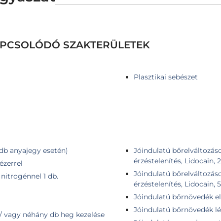
KAPCSOLÓDÓ SZAKTERÜLETEK
Plasztikai sebészet
 db anyajegy esetén)
Jóindulatú bőrelváltozáso
érzéstelenítés, Lidocain, 
ézerrel
Jóindulatú bőrelváltozáso
 nitrogénnel 1 db.
érzéstelenítés, Lidocain, 
Jóindulatú bőrnövedék elt
Jóindulatú bőrnövedék léz
 / vagy néhány db heg kezelése