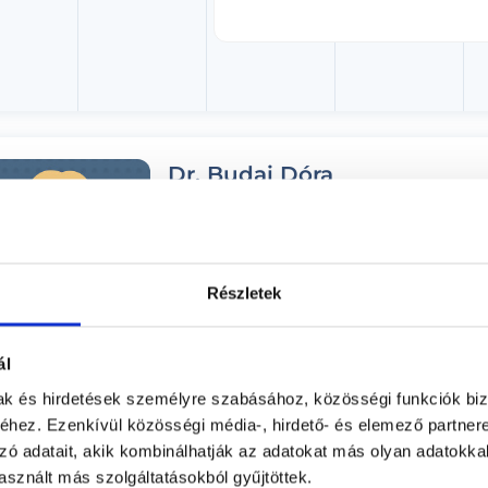
Dr. Budai Dóra
Bőrgyógyász
Medaid - Miskolc
Miskolc, Miskolc, Széchenyi István utca 58. 1/1.
Részletek
Árlista
Adatlap
ál
Aug. 08. - Aug. 14.
mak és hirdetések személyre szabásához, közösségi funkciók biz
hez. Ezenkívül közösségi média-, hirdető- és elemező partner
ombat
Vasárnap
Hétfő
Kedd
zó adatait, akik kombinálhatják az adatokat más olyan adatokka
ma
08.09.
08.10.
08.11.
sznált más szolgáltatásokból gyűjtöttek.