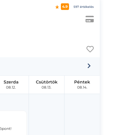
4.9
597 értékelés
Szerda
Csütörtök
Péntek
08.12.
08.13.
08.14.
dőpont!