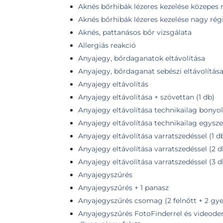
Aknés bőrhibák lézeres kezelése közepes r
Aknés bőrhibák lézeres kezelése nagy régió
Aknés, pattanásos bőr vizsgálata
Allergiás reakció
Anyajegy, bőrdaganatok eltávolítása
Anyajegy, bőrdaganat sebészi eltávolítás
Anyajegy eltávolítás
Anyajegy eltávolítása + szövettan (1 db)
Anyajegy eltávolítása technikailag bonyolu
Anyajegy eltávolítása technikailag egysze
Anyajegy eltávolítása varratszedéssel (1 
Anyajegy eltávolítása varratszedéssel (2 
Anyajegy eltávolítása varratszedéssel (3 
Anyajegyszűrés
Anyajegyszűrés + 1 panasz
Anyajegyszűrés csomag (2 felnőtt + 2 gye
Anyajegyszűrés FotoFinderrel és videoder