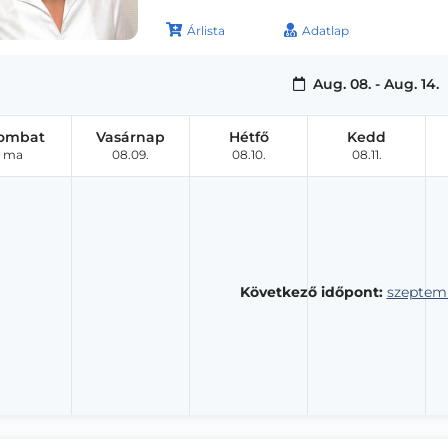
Árlista
Adatlap
Aug. 08. - Aug. 14.
ombat
Vasárnap
Hétfő
Kedd
ma
08.09.
08.10.
08.11.
Következő időpont:
szeptemb