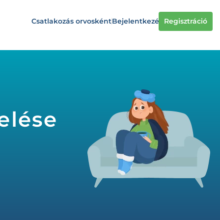
Csatlakozás orvosként
Bejelentkezés
Regisztráció
elése