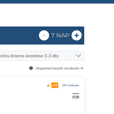
-
+
7 NAP
lcs lézeres kezelése (1-3 db)
4.9
597 értékelés