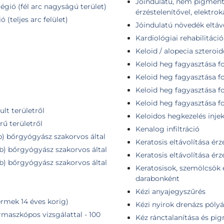
Jóindulatú, nem pigmentál
égió (fél arc nagyságú terület)
érzéstelenítővel, elektro
 (teljes arc felület)
Jóindulatú növedék eltáv
Kardiológiai rehabilitáció
Keloid / alopecia szteroido
Keloid heg fagyasztása fo
a
Keloid heg fagyasztása f
Keloid heg fagyasztása f
Keloid heg fagyasztása f
lt területről
Keloidos hegkezelés injek
rű területről
Kenalog infiltráció
db) bőrgyógyász szakorvos által
Keratosis eltávolítása érzé
db) bőrgyógyász szakorvos által
Keratosis eltávolítása érz
db) bőrgyógyász szakorvos által
Keratosisok, szemölcsök e
darabonként
Kézi anyajegyszűrés
rmek 14 éves korig)
Kézi nyirok drenázs pólyá
maszkópos vizsgálattal - 100
Kéz ránctalanítása és pig