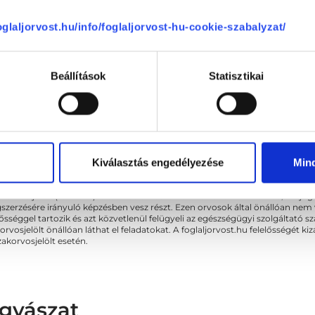
foglaljorvost.hu/info/foglaljorvost-hu-cookie-szabalyzat/
Beállítások
Statisztikai
Sajnáljuk, jelenleg nincs szabad i
Kiválasztás engedélyezése
Min
akorvos jelölt (rezidens): általános orvosi oklevéllel rendelkező orvos, aki j
zerzésére irányuló képzésben vesz részt. Ezen orvosok által önállóan nem
lősséggel tartozik és azt közvetlenül felügyeli az egészségügyi szolgáltató s
orvosjelölt önállóan láthat el feladatokat. A foglaljorvost.hu felelősségét 
zakorvosjelölt esetén.
gyászat