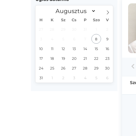
H
K
Sz
Cs
P
Szo
V
27
28
29
30
31
1
2
3
4
5
6
7
8
9
10
11
12
13
14
15
16
17
18
19
20
21
22
23
24
25
26
27
28
29
30
31
1
2
3
4
5
6
Sz