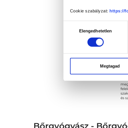
Cookie szabályzat:
https://
Hozzájárulás
Elengedhetetlen
kiválasztása
Megtagad
* Sz
megs
fele
szak
és s
Bőrgyógyász - Bőrgyó