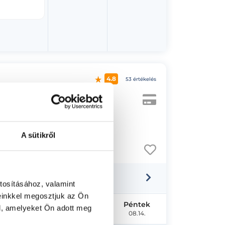
4.8
53 értékelés
A sütikről
tosításához, valamint
einkkel megosztjuk az Ön
Szerda
Csütörtök
Péntek
l, amelyeket Ön adott meg
08.12.
08.13.
08.14.