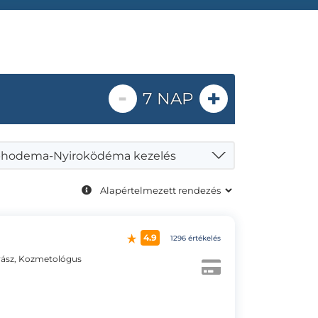
-
+
7 NAP
hodema-Nyiroködéma kezelés
4.9
1296 értékelés
ász, Kozmetológus