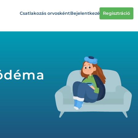
Csatlakozás orvosként
Bejelentkezés
Regisztráció
ködéma