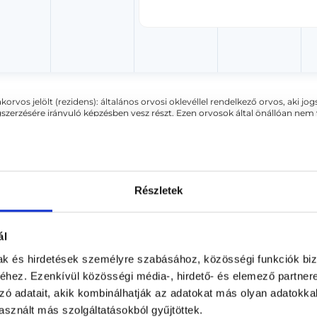
akorvos jelölt (rezidens): általános orvosi oklevéllel rendelkező orvos, aki j
zerzésére irányuló képzésben vesz részt. Ezen orvosok által önállóan nem
lősséggel tartozik és azt közvetlenül felügyeli az egészségügyi szolgáltató s
orvosjelölt önállóan láthat el feladatokat. A foglaljorvost.hu felelősségét 
zakorvosjelölt esetén.
Részletek
gyászat
ál
mak és hirdetések személyre szabásához, közösségi funkciók biz
rokkeringési zavar miatt kialakuló duzzanatot értjük. Mindig eg
hez. Ezenkívül közösségi média-, hirdető- és elemező partner
krabban érinti ez a betegség, mint a férfiakat.
zó adatait, akik kombinálhatják az adatokat más olyan adatokka
sznált más szolgáltatásokból gyűjtöttek.