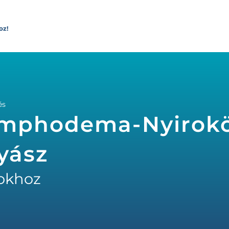
oz!
és
Limphodema-Nyiro
yász
okhoz