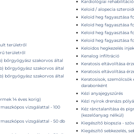
Kardiológiai rehabilitáció
Keloid / alopecia szteroido
Keloid heg fagyasztása fo
a
Keloid heg fagyasztása f
Keloid heg fagyasztása f
Keloid heg fagyasztása f
lt területről
Keloidos hegkezelés injek
rű területről
Kenalog infiltráció
db) bőrgyógyász szakorvos által
Keratosis eltávolítása érzé
db) bőrgyógyász szakorvos által
Keratosis eltávolítása érz
db) bőrgyógyász szakorvos által
Keratosisok, szemölcsök e
darabonként
Kézi anyajegyszűrés
rmek 14 éves korig)
Kézi nyirok drenázs pólyá
maszkópos vizsgálattal - 100
Kéz ránctalanítása és pig
(kezelőanyag nélkül)
maszkópos vizsgálattal - 50 db
Kiegészítő biopszia - szö
Kiegészítő sebkezelés, s