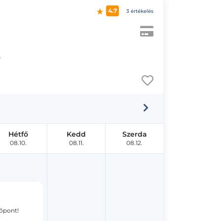
4.7
3 értékelés
.
Hétfő
Kedd
Szerda
08.10.
08.11.
08.12.
dőpont!