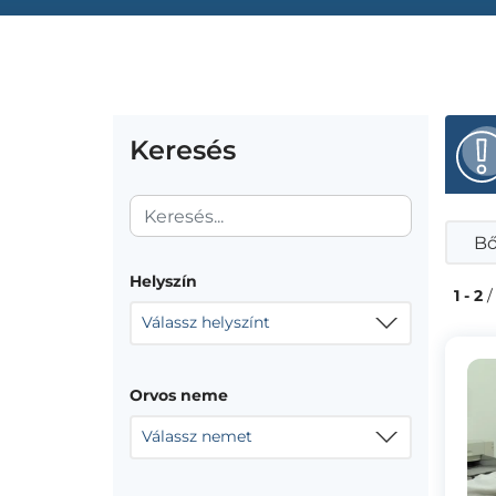
Keresés
Bő
Helyszín
1 - 2
/
Válassz helyszínt
Orvos neme
Válassz nemet