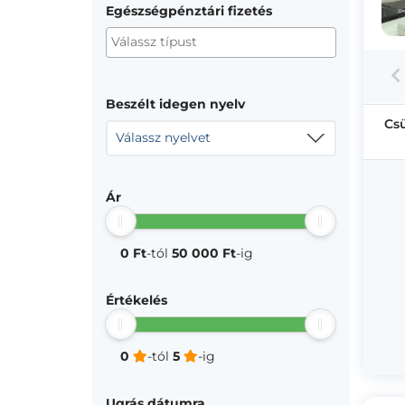
Egészségpénztári fizetés
Beszélt idegen nyelv
Cs
Válassz nyelvet
Ár
0 Ft
-tól
50 000 Ft
-ig
Értékelés
0
-tól
5
-ig
Ugrás dátumra