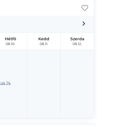
Hétfő
Kedd
Szerda
08.10.
08.11.
08.12.
us 14.