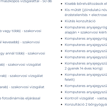
maszkópos vizsgálattal - 50 db
Kisebb bőrelváltozások el
Kis műtét (jóindulatú növ
érzéstelenítés + electrose
Kiütés konzultáció
Komputeres anyajegyrögzítés + összehasonlító elem
b vagy több) - szakorvosi
alapján + szakorvosi kiér
Komputeres anyajegyrögzí
ál kevesebb) - szakorvosi
Komputeres anyajegyszűr
Komputeres anyajegyszűré
agy annál több) - szakorvosi
Komputeres anyajegyszűr
Komputeres anyajegyszűré
ab) - szakorvosi vizsgálat
2 gyerek 14 éves korig)
Komputeres anyajegyszűré
rab) - szakorvosi vizsgálat
felett)
Komputeres anyajegyszűré
arab) - szakorvosi vizsgálat
Komputeres anyajegyszűré
e fotodinámiás eljárással
Kontroll vizsgálat - vast
Konzultáció 2 bőrgyógyá