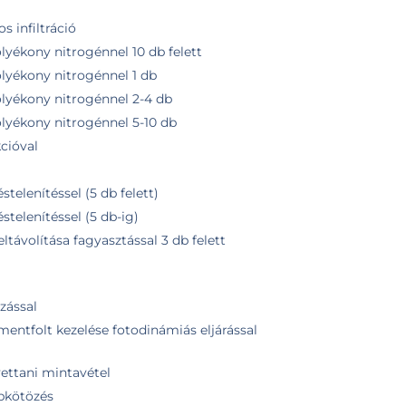
s infiltráció
lyékony nitrogénnel 10 db felett
olyékony nitrogénnel 1 db
olyékony nitrogénnel 2-4 db
olyékony nitrogénnel 5-10 db
cióval
stelenítéssel (5 db felett)
éstelenítéssel (5 db-ig)
ltávolítása fagyasztással 3 db felett
zással
mentfolt kezelése fotodinámiás eljárással
vettani mintavétel
ebkötözés