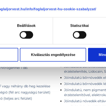
KAPCSOLÓDÓ SZAKTERÜLETEK
foglaljorvost.hu/info/foglaljorvost-hu-cookie-szabalyzat/
Plasztikai sebészet
Beállítások
Statisztikai
Kiválasztás engedélyezése
Min
 db anyajegy esetén)
Jóindulatú bőrelváltozáso
érzéstelenítés, Lidocain, 
ézerrel
Jóindulatú bőrelváltozáso
 nitrogénnel 1 db.
érzéstelenítés, Lidocain, 
Jóindulatú bőrnövedék elt
Jóindulatú bőrnövedék léz
 / vagy néhány db heg kezelése
Jóindulatú, nem pigmentál
égió (fél arc nagyságú terület)
érzéstelenítővel, elektro
 (teljes arc felület)
Jóindulatú növedék eltáv