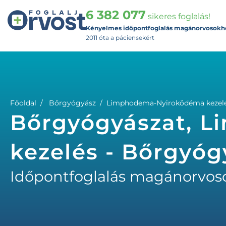
6 382 077
sikeres foglalás!
Kényelmes időpontfoglalás magánorvosokh
2011 óta a páciensekért
Főoldal
Bőrgyógyász
Limphodema-Nyiroködéma kezel
Bőrgyógyászat, 
kezelés - Bőrgyóg
Időpontfoglalás magánorvos