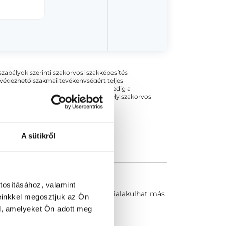
ogszabályok szerinti szakorvosi szakképesítés
 végezhető szakmai tevékenységért teljes
zakorvosa az első részvizsgáig, utána pedig a
kizárja esetleges névazonosságért bármely szakorvos
A sütikről
tosításához, valamint
y-egy testrészre korlátozódik. Kialakulhat más
einkkel megosztjuk az Ön
l, amelyeket Ön adott meg