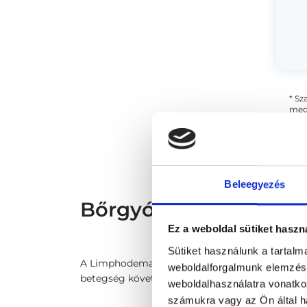
* Sz
megs
fele
szak
és s
Beleegyezés
Bőrgyógyász - Bőrgyó
Ez a weboldal sütiket haszn
Sütiket használunk a tartal
A Limphodema, vagyis a nyiroködéma alatt a nyi
weboldalforgalmunk elemzésé
betegség következtében is. A nőket négyszer gya
weboldalhasználatra vonatko
számukra vagy az Ön által ha