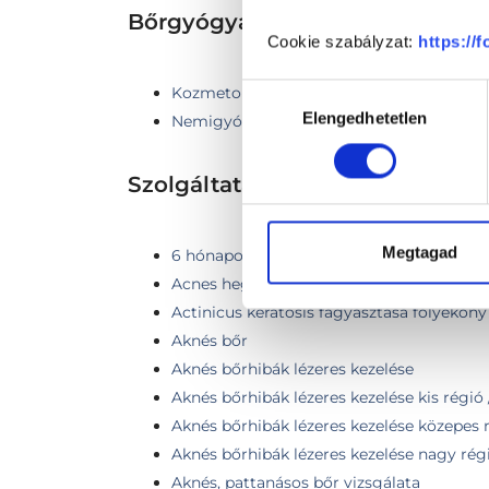
Bőrgyógyászat TERÜLETHEZ 
Cookie szabályzat:
https://
Kozmetológia
Hozzájárulás
Elengedhetetlen
kiválasztása
Nemigyógyászat
Szolgáltatások
Megtagad
6 hónapon belüli FotoFinder kontroll (1-3
Acnes hegek kezelése pikoszekundumos l
Actinicus keratosis fagyasztása folyékony
Aknés bőr
Aknés bőrhibák lézeres kezelése
Aknés bőrhibák lézeres kezelése kis régió
Aknés bőrhibák lézeres kezelése közepes r
Aknés bőrhibák lézeres kezelése nagy régió
Aknés, pattanásos bőr vizsgálata