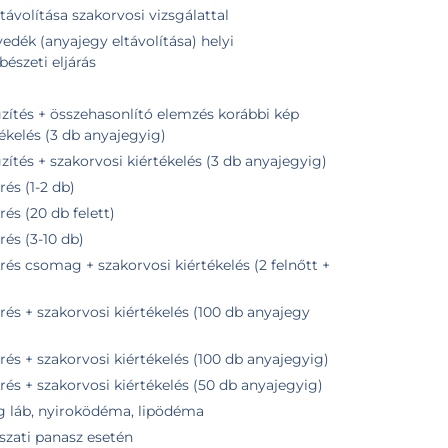
távolítása szakorvosi vizsgálattal
edék (anyajegy eltávolítása) helyi
bészeti eljárás
zés korábbi kép
tékelés (3 db anyajegyig)
tés + szakorvosi kiértékelés (3 db anyajegyig)
és (1-2 db)
s (20 db felett)
és (3-10 db)
s csomag + szakorvosi kiértékelés (2 felnőtt +
s + szakorvosi kiértékelés (100 db anyajegy
s + szakorvosi kiértékelés (100 db anyajegyig)
s + szakorvosi kiértékelés (50 db anyajegyig)
ag láb, nyiroködéma, lipödéma
szati panasz esetén