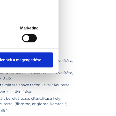
Marketing
dennek a megengedése
k, fibromák elektrocauteres eltávolítása,
2-4 db
k, fibromák elektrocauteres eltávolítása,
5-10 db
ávolítása shave technikával / kauterrel
eres eltávolítása
t bőrelváltozás eltávolítása helyi
kauterrel (fibroma, angioma, keratosis)
olítás