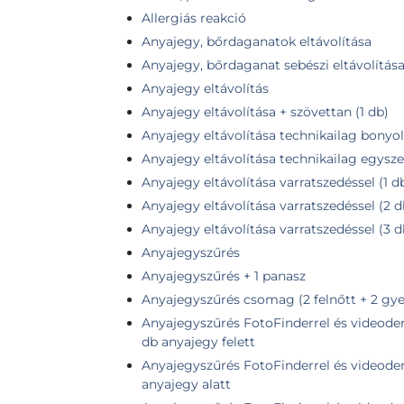
Allergiás reakció
Anyajegy, bőrdaganatok eltávolítása
Anyajegy, bőrdaganat sebészi eltávolítás
Anyajegy eltávolítás
Anyajegy eltávolítása + szövettan (1 db)
Anyajegy eltávolítása technikailag bonyolu
Anyajegy eltávolítása technikailag egysze
Anyajegy eltávolítása varratszedéssel (1 
Anyajegy eltávolítása varratszedéssel (2 
Anyajegy eltávolítása varratszedéssel (3 
Anyajegyszűrés
Anyajegyszűrés + 1 panasz
Anyajegyszűrés csomag (2 felnőtt + 2 gye
Anyajegyszűrés FotoFinderrel és videoder
db anyajegy felett
Anyajegyszűrés FotoFinderrel és videoder
anyajegy alatt