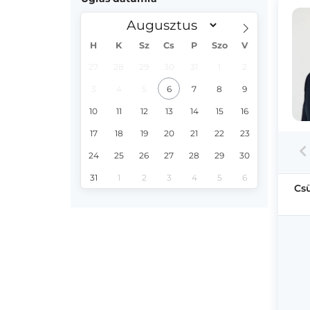
H
K
Sz
Cs
P
Szo
V
27
28
29
30
31
1
2
3
4
5
6
7
8
9
10
11
12
13
14
15
16
17
18
19
20
21
22
23
24
25
26
27
28
29
30
31
1
2
3
4
5
6
Cs