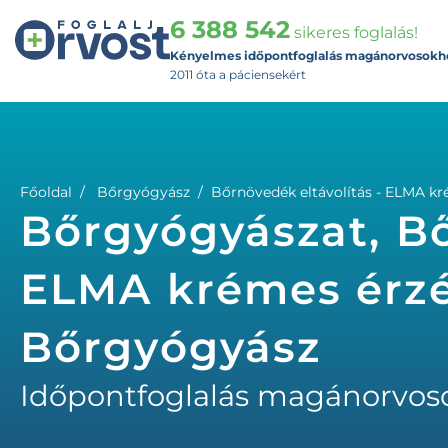
6 388 542
sikeres foglalás!
Kényelmes időpontfoglalás magánorvosokh
2011 óta a páciensekért
Főoldal
Bőrgyógyász
Bőrnövedék eltávolítás - ELMA kré
Bőrgyógyászat, Bő
ELMA krémes érzés
Bőrgyógyász
Időpontfoglalás magánorvos