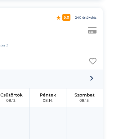
5.0
240 értékelés
let 2
Csütörtök
Péntek
Szombat
08.13.
08.14.
08.15.