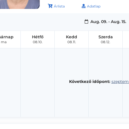
Árlista
Adatlap
Aug. 09. - Aug. 15.
sárnap
Hétfő
Kedd
Szerda
ma
08.10.
08.11.
08.12.
Következő időpont:
szeptemb