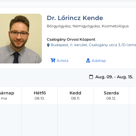
Dr. Lőrincz Kende
Bőrgyógyász, Nemigyógyász, Kozmetológus
Csalogány Orvosi Központ
Budapest, II. kerület, Csalogány utca 3./D l.eme
Árlista
Adatlap
Aug. 09. - Aug. 15.
sárnap
Hétfő
Kedd
Szerda
ma
08.10.
08.11.
08.12.