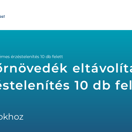
oz!
mes érzéstelenítés 10 db felett
rnövedék eltávolít
telenítés 10 db fel
okhoz