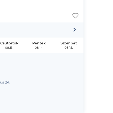
Csütörtök
Péntek
Szombat
08.13.
08.14.
08.15.
us 24.