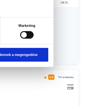
08.13.
08.14.
08.15.
Marketing
er 01.
dennek a megengedése
5.0
170 értékelés