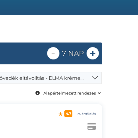
-
+
7 NAP
Bőrnövedék eltávolítás - ELMA krémes érzéstelenítés 10 db felett
4.7
75 értékelés