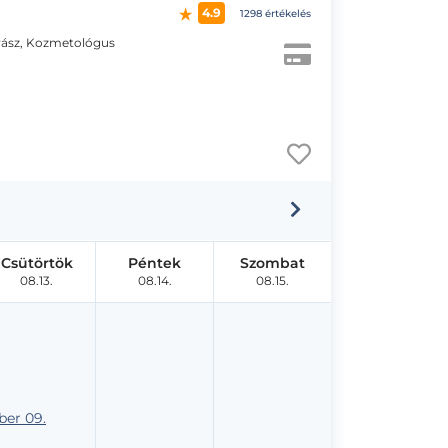
4.9
1298 értékelés
ász, Kozmetológus
Csütörtök
Péntek
Szombat
08.13.
08.14.
08.15.
er 09.