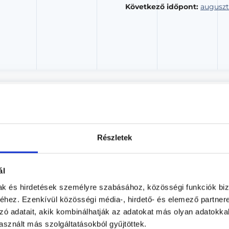
Következő időpont:
auguszt
Dr. Kiss Norbert PhD
Bőrgyógyász, Nemigyógyász, Kozmetológus
Csalogány Orvosi Központ
Részletek
Budapest, II. kerület, Csalogány utca 3./D l.eme
ál
Árlista
Adatlap
mak és hirdetések személyre szabásához, közösségi funkciók biz
Aug. 09. - Aug. 15.
hez. Ezenkívül közösségi média-, hirdető- és elemező partner
zó adatait, akik kombinálhatják az adatokat más olyan adatokka
sznált más szolgáltatásokból gyűjtöttek.
sárnap
Hétfő
Kedd
Szerda