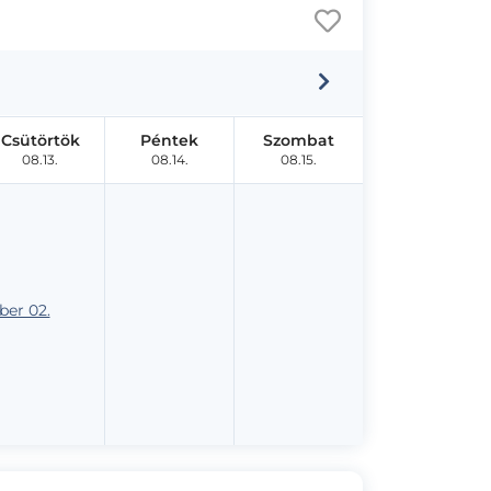
Csütörtök
Péntek
Szombat
08.13.
08.14.
08.15.
er 02.