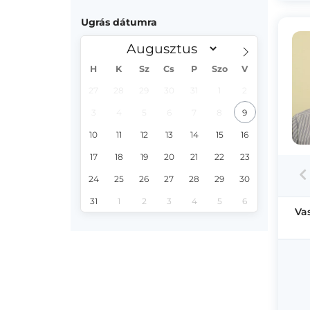
Ugrás dátumra
H
K
Sz
Cs
P
Szo
V
27
28
29
30
31
1
2
3
4
5
6
7
8
9
10
11
12
13
14
15
16
17
18
19
20
21
22
23
24
25
26
27
28
29
30
31
1
2
3
4
5
6
Va