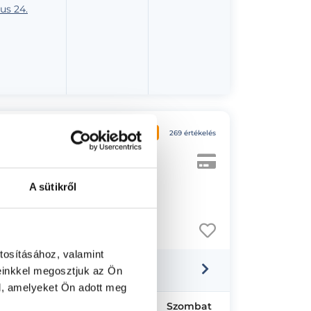
us 24.
4.9
269 értékelés
A sütikről
let 2
tosításához, valamint
einkkel megosztjuk az Ön
l, amelyeket Ön adott meg
Csütörtök
Péntek
Szombat