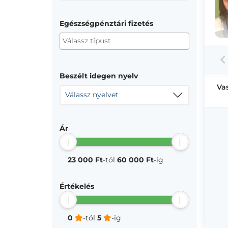
Egészségpénztári fizetés
Beszélt idegen nyelv
Va
Válassz nyelvet
Ár
23 000 Ft
-tól
60 000 Ft
-ig
Értékelés
0
-tól
5
-ig