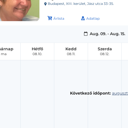
Budapest, XIII. kerület, Jász utca 33-35.
Árlista
Adatlap
Aug. 09. - Aug. 15.
sárnap
Hétfő
Kedd
Szerda
ma
08.10.
08.11.
08.12.
Következő időpont:
auguszt