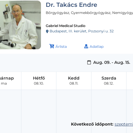
Dr. Takács Endre
Bőrgyógyász, Gyermekbőrgyógyász, Nemigyógy
Gabriel Medical Studio
Budapest, III. kerület, Pozsonyi u. 32
Árlista
Adatlap
Aug. 09. - Aug. 15.
sárnap
Hétfő
Kedd
Szerda
ma
08.10.
08.11.
08.12.
Következő időpont:
szeptemb