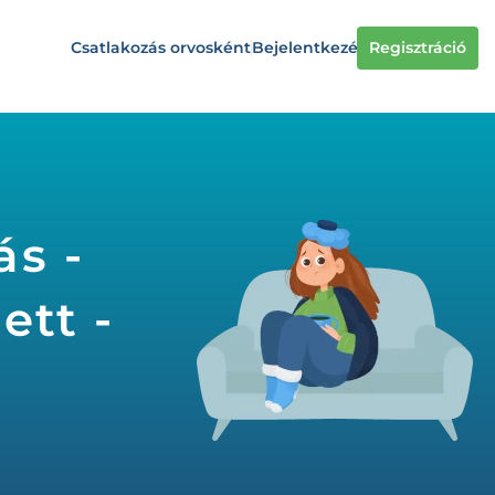
Csatlakozás orvosként
Bejelentkezés
Regisztráció
ás -
ett -