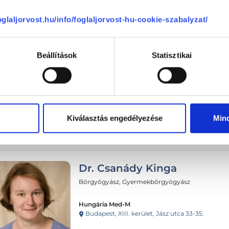
ma
08.10.
08.11.
08.12.
foglaljorvost.hu/info/foglaljorvost-hu-cookie-szabalyzat/
Beállítások
Statisztikai
Következő időpont:
szeptemb
Kiválasztás engedélyezése
Min
Dr. Csanády Kinga
Bőrgyógyász, Gyermekbőrgyógyász
Hungária Med-M
Budapest, XIII. kerület, Jász utca 33-35.