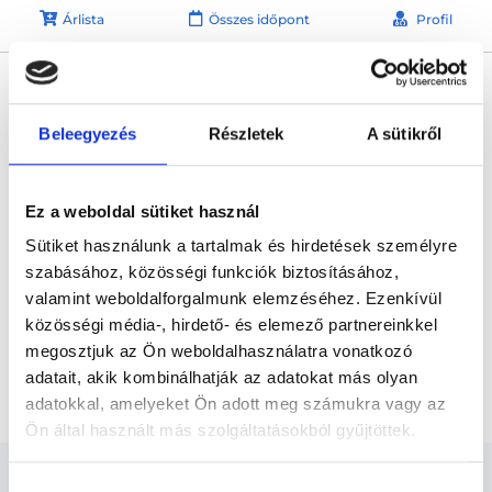
Árlista
Összes időpont
Profil
* Szakorvos jelölt (rezidens): általános orvosi oklevéllel rendelkező
orvos, aki jogszabályok szerinti szakorvosi szakképesítés
megszerzésére irányuló képzésben vesz részt. Ezen orvosok által
önállóan nem végezhető szakmai tevékenységért teljes
Beleegyezés
Részletek
A sütikről
felelősséggel tartozik és azt közvetlenül felügyeli az egészségügyi
szolgáltató szakorvosa az első részvizsgáig, utána pedig a
szakorvosjelölt önállóan láthat el feladatokat. A foglaljorvost.hu
felelősségét kizárja esetleges névazonosságért bármely szakorvos
Ez a weboldal sütiket használ
és szakorvosjelölt esetén.
Sütiket használunk a tartalmak és hirdetések személyre
szabásához, közösségi funkciók biztosításához,
Főoldal
Nőgyógyász
valamint weboldalforgalmunk elemzéséhez. Ezenkívül
közösségi média-, hirdető- és elemező partnereinkkel
Nőgyógyász Budapest, III. kerület
megosztjuk az Ön weboldalhasználatra vonatkozó
adatait, akik kombinálhatják az adatokat más olyan
Chlamydia szűrés vizsgálattal
adatokkal, amelyeket Ön adott meg számukra vagy az
Ön által használt más szolgáltatásokból gyűjtöttek.
Cookie
Hozzájárulás