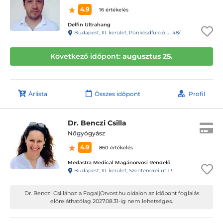
4.9
16 értékelés
Delfin Ultrahang
Budapest, III. kerület, Pünkösdfürdő u. 48/B
Következő időpont:
augusztus 25.
Árlista
Összes időpont
Profil
Dr. Benczi Csilla
Nőgyógyász
4.9
860 értékelés
Medastra Medical Magánorvosi Rendelő
Budapest, III. kerület, Szentendrei út 13
Dr. Benczi Csillához a FogaljOrvost.hu oldalon az időpont foglalás
előreláthatólag 2027.08.31-ig nem lehetséges.