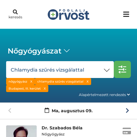
keresés
Nőgyógyászat
Chlamydia szűrés vizsgálattal
nőgyógyász
chlamydia szűrés vizsgálattal
Budapest, III. kerület
Ma,
augusztus 09.
Dr. Szabados Béla
Nőgyógyász