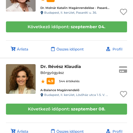
Dr. Molnár Katalin Magánrendelése - Pasaréti út, II. Kerület
Budapest, II. kerület, Pasaréti u. 36.
Következő időpont:
szeptember 04.
Árlista
Összes időpont
Profil
Dr. Révész Klaudia
Bőrgyógyász
4.9
544 értékelés
A-Balance Magánrendelő
Budapest, II. kerület, Lövőház utca 1-5. V. emelet (Mammut II.)
Következő időpont:
szeptember 08.
Árlista
Összes időpont
Profil