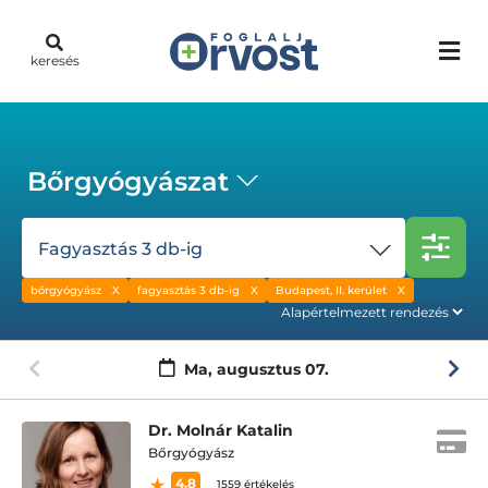
keresés
Bőrgyógyászat
Fagyasztás 3 db-ig
bőrgyógyász
fagyasztás 3 db-ig
Budapest, II. kerület
Ma,
augusztus 07.
Dr. Molnár Katalin
Bőrgyógyász
4.8
1559 értékelés