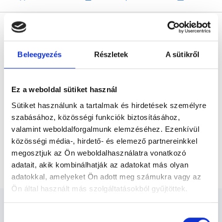
* Szakorvos jelölt (rezidens): általános orvosi oklevéllel rendelkező
orvos, aki jogszabályok szerinti szakorvosi szakképesítés
megszerzésére irányuló képzésben vesz részt. Ezen orvosok által
önállóan nem végezhető szakmai tevékenységért teljes
felelősséggel tartozik és azt közvetlenül felügyeli az egészségügyi
Beleegyezés
Részletek
A sütikről
szolgáltató szakorvosa az első részvizsgáig, utána pedig a
szakorvosjelölt önállóan láthat el feladatokat. A foglaljorvost.hu
felelősségét kizárja esetleges névazonosságért bármely szakorvos
és szakorvosjelölt esetén.
Ez a weboldal sütiket használ
Sütiket használunk a tartalmak és hirdetések személyre
szabásához, közösségi funkciók biztosításához,
Főoldal
Bőrgyógyász
valamint weboldalforgalmunk elemzéséhez. Ezenkívül
Bőrgyógyász Budapest, II. kerület
közösségi média-, hirdető- és elemező partnereinkkel
megosztjuk az Ön weboldalhasználatra vonatkozó
Fagyasztás 3 db-ig
adatait, akik kombinálhatják az adatokat más olyan
adatokkal, amelyeket Ön adott meg számukra vagy az
Ön által használt más szolgáltatásokból gyűjtöttek.
Cookie
Hozzájárulás