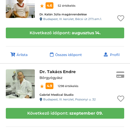
4.6
52 értékelés
Dr. Kalán Júlia magánrendelése
Budapest, III. kerület, Bécsi út 217.I.em.1.
Következő időpont:
augusztus 14.
Árlista
Összes időpont
Profil
Dr. Takács Endre
Bőrgyógyász
4.9
1298 értékelés
Gabriel Medical Studio
Budapest, III. kerület, Pozsonyi u. 32
Következő időpont:
szeptember 09.