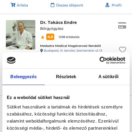
Árlista
Összes időpont
Profil
Dr. Takács Endre
Bőrgyógyász
4.9
1298 értékelés
Medastra Medical Magánorvosi Rendelő
Budapest, III. kerület, Szentendrei út 13
Következő időpont:
szeptember 11.
Beleegyezés
Részletek
A sütikről
Árlista
Összes időpont
Profil
Ez a weboldal sütiket használ
* Szakorvos jelölt (rezidens): általános orvosi oklevéllel rendelkező
orvos, aki jogszabályok szerinti szakorvosi szakképesítés
Sütiket használunk a tartalmak és hirdetések személyre
megszerzésére irányuló képzésben vesz részt. Ezen orvosok által
szabásához, közösségi funkciók biztosításához,
önállóan nem végezhető szakmai tevékenységért teljes
felelősséggel tartozik és azt közvetlenül felügyeli az egészségügyi
valamint weboldalforgalmunk elemzéséhez. Ezenkívül
szolgáltató szakorvosa az első részvizsgáig, utána pedig a
közösségi média-, hirdető- és elemező partnereinkkel
szakorvosjelölt önállóan láthat el feladatokat. A foglaljorvost.hu