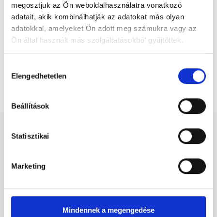
felelősségét kizárja esetleges névazonosságért bármely szakorvos
megosztjuk az Ön weboldalhasználatra vonatkozó
és szakorvosjelölt esetén.
adatait, akik kombinálhatják az adatokat más olyan
adatokkal, amelyeket Ön adott meg számukra vagy az
Ön által használt más szolgáltatásokból gyűjtöttek.
Főoldal
Bőrgyógyász
Cookie
Bőrgyógyász Budapest, III. kerület
Hozzájárulás
szabályzat:
https://foglaljorvost.hu/info/foglaljorvost-
Elengedhetetlen
kiválasztása
Uszoda szemölcsök eltávolítása 21-30 darab
hu-cookie-szabalyzat/
Beállítások
Statisztikai
Marketing
Bőrgyógyász Budapest, III.
kerület - Bőrgyógyászat
Mindennek a megengedése