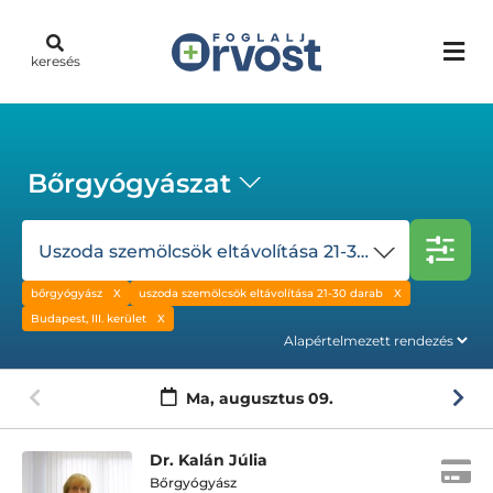
keresés
Bőrgyógyászat
Uszoda szemölcsök eltávolítása 21-30 darab
bőrgyógyász
uszoda szemölcsök eltávolítása 21-30 darab
Budapest, III. kerület
Ma,
augusztus 09.
Dr. Kalán Júlia
Bőrgyógyász