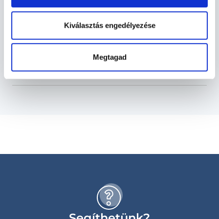
Bőrgyógyászat TERÜLETHEZ
KAPCSOLÓDÓ SZAKTERÜLETEK
Kiválasztás engedélyezése
Szolgáltatások
Megtagad
Budapesti és vidéki bőrgyógyász orvosok
Segíthetünk?