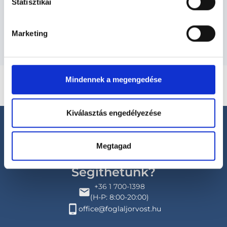
Statisztikai
Budapesti és vidéki bőrgyógyász orvosok
Marketing
Mindennek a megengedése
Kiválasztás engedélyezése
Megtagad
Segíthetünk?
+36 1 700-1398
(H-P: 8:00-20:00)
office@foglaljorvost.hu