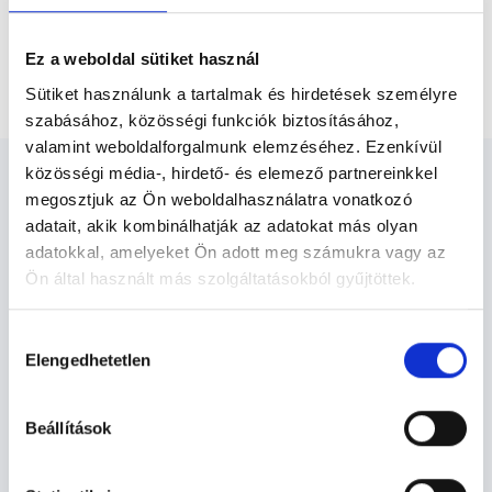
Bőrgyógyász Kiskunfélegyháza
Ez a weboldal sütiket használ
Bőrgyógyászati szakorvosi vizsgálat
Sütiket használunk a tartalmak és hirdetések személyre
szabásához, közösségi funkciók biztosításához,
valamint weboldalforgalmunk elemzéséhez. Ezenkívül
közösségi média-, hirdető- és elemező partnereinkkel
megosztjuk az Ön weboldalhasználatra vonatkozó
adatait, akik kombinálhatják az adatokat más olyan
adatokkal, amelyeket Ön adott meg számukra vagy az
Bőrgyógyász Kiskunfélegyháza
Ön által használt más szolgáltatásokból gyűjtöttek.
- Bőrgyógyászat
Cookie
Hozzájárulás
szabályzat:
https://foglaljorvost.hu/info/foglaljorvost-
Elengedhetetlen
kiválasztása
Bőrgyógyászat TERÜLETHEZ
hu-cookie-szabalyzat/
KAPCSOLÓDÓ SZAKTERÜLETEK
Beállítások
Szolgáltatások