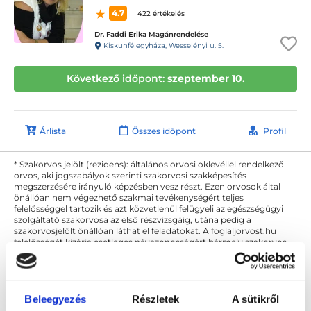
4.7
422 értékelés
Dr. Faddi Erika Magánrendelése
Kiskunfélegyháza, Wesselényi u. 5.
Következő időpont:
szeptember 10.
Árlista
Összes időpont
Profil
* Szakorvos jelölt (rezidens): általános orvosi oklevéllel rendelkező
orvos, aki jogszabályok szerinti szakorvosi szakképesítés
megszerzésére irányuló képzésben vesz részt. Ezen orvosok által
önállóan nem végezhető szakmai tevékenységért teljes
felelősséggel tartozik és azt közvetlenül felügyeli az egészségügyi
szolgáltató szakorvosa az első részvizsgáig, utána pedig a
szakorvosjelölt önállóan láthat el feladatokat. A foglaljorvost.hu
felelősségét kizárja esetleges névazonosságért bármely szakorvos
és szakorvosjelölt esetén.
Beleegyezés
Részletek
A sütikről
Főoldal
Bőrgyógyász