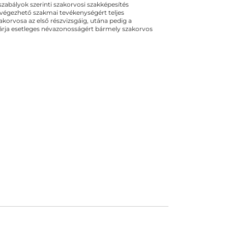
ogszabályok szerinti szakorvosi szakképesítés
 végezhető szakmai tevékenységért teljes
zakorvosa az első részvizsgáig, utána pedig a
kizárja esetleges névazonosságért bármely szakorvos