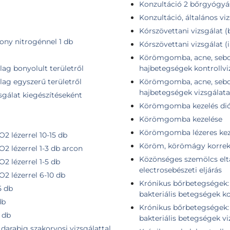
Konzultáció 2 bőrgyógyá
Konzultáció, általános vi
Kórszövettani vizsgálat (
kony nitrogénnel 1 db
Kórszövettani vizsgálat 
Körömgomba, acne, seborr
ilag bonyolult területről
hajbetegségek kontrollvi
ilag egyszerű területről
Körömgomba, acne, seborr
hajbetegségek vizsgálata
sgálat kiegészítéseként
Körömgomba kezelés dió
Körömgomba kezelése
Körömgomba lézeres keze
2 lézerrel 10-15 db
Köröm, körömágy korrekc
O2 lézerrel 1-3 db arcon
Közönséges szemölcs eltáv
2 lézerrel 1-5 db
electrosebészeti eljárás
O2 lézerrel 6-10 db
Krónikus bőrbetegségek: u
5 db
bakteriális betegségek ko
db
Krónikus bőrbetegségek: u
 db
bakteriális betegségek vi
 darabig szakorvosi vizsgálattal