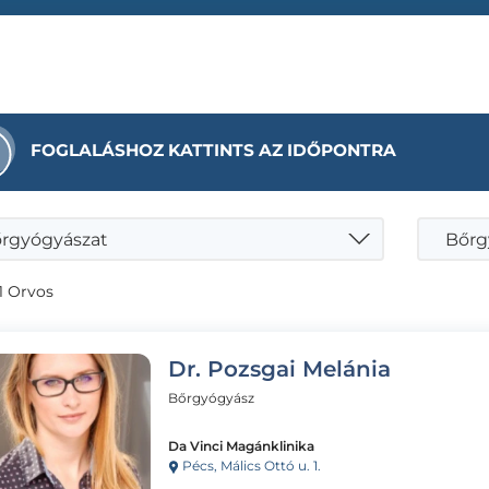
FOGLALÁSHOZ KATTINTS AZ IDŐPONTRA
rgyógyászat
Bőrgy
1 Orvos
Dr. Pozsgai Melánia
Bőrgyógyász
Da Vinci Magánklinika
Pécs, Málics Ottó u. 1.