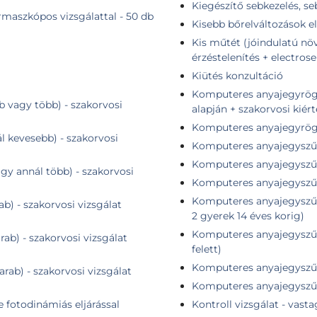
Kiegészítő sebkezelés, s
maszkópos vizsgálattal - 50 db
Kisebb bőrelváltozások el
Kis műtét (jóindulatú növ
érzéstelenítés + electrose
Kiütés konzultáció
Komputeres anyajegyrögzítés + összehasonlító elem
b vagy több) - szakorvosi
alapján + szakorvosi kiér
Komputeres anyajegyrögzí
ál kevesebb) - szakorvosi
Komputeres anyajegyszűr
Komputeres anyajegyszűré
agy annál több) - szakorvosi
Komputeres anyajegyszűr
Komputeres anyajegyszűré
ab) - szakorvosi vizsgálat
2 gyerek 14 éves korig)
Komputeres anyajegyszűré
rab) - szakorvosi vizsgálat
felett)
Komputeres anyajegyszűré
arab) - szakorvosi vizsgálat
Komputeres anyajegyszűré
e fotodinámiás eljárással
Kontroll vizsgálat - vast