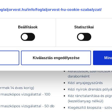
Kardiológiai rehabilitáció
foglaljorvost.hu/info/foglaljorvost-hu-cookie-szabalyzat/
Keloid / alopecia szteroido
Keloid heg fagyasztása fo
a
Keloid heg fagyasztása f
Beállítások
Statisztikai
Keloid heg fagyasztása f
Keloid heg fagyasztása f
lt területről
Keloidos hegkezelés injek
rű területről
Kenalog infiltráció
db) bőrgyógyász szakorvos által
Kiválasztás engedélyezése
Min
Keratosis eltávolítása érzé
db) bőrgyógyász szakorvos által
Keratosis eltávolítása érz
db) bőrgyógyász szakorvos által
Keratosisok, szemölcsök e
darabonként
Kézi anyajegyszűrés
rmek 14 éves korig)
Kézi nyirok drenázs pólyá
maszkópos vizsgálattal - 100
Kéz ránctalanítása és pig
(kezelőanyag nélkül)
maszkópos vizsgálattal - 50 db
Kiegészítő biopszia - szö