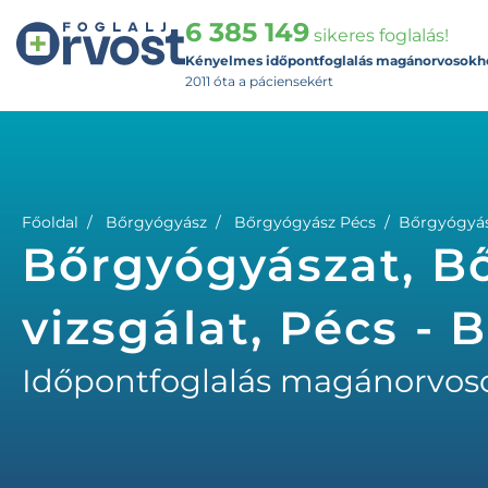
6 385 149
sikeres foglalás!
Kényelmes időpontfoglalás magánorvosokh
2011 óta a páciensekért
Főoldal
Bőrgyógyász
Bőrgyógyász Pécs
Bőrgyógyász
Bőrgyógyászat, Bő
vizsgálat, Pécs -
Időpontfoglalás magánorvos