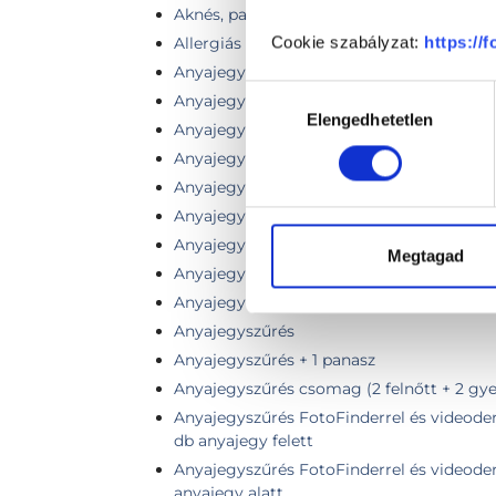
Aknés, pattanásos bőr vizsgálata
Cookie szabályzat:
https://
Allergiás reakció
Anyajegy, bőrdaganatok eltávolítása
Hozzájárulás
Anyajegy, bőrdaganat sebészi eltávolítás
Elengedhetetlen
kiválasztása
Anyajegy eltávolítás
Anyajegy eltávolítása + szövettan (1 db)
Anyajegy eltávolítása technikailag bonyolu
Anyajegy eltávolítása technikailag egysze
Anyajegy eltávolítása varratszedéssel (1 
Megtagad
Anyajegy eltávolítása varratszedéssel (2 
Anyajegy eltávolítása varratszedéssel (3 
Anyajegyszűrés
Anyajegyszűrés + 1 panasz
Anyajegyszűrés csomag (2 felnőtt + 2 gye
Anyajegyszűrés FotoFinderrel és videoder
db anyajegy felett
Anyajegyszűrés FotoFinderrel és videoder
anyajegy alatt