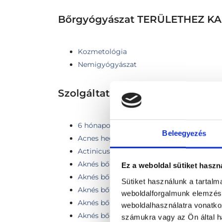
Bőrgyógyászat TERÜLETHEZ 
Kozmetológia
Nemigyógyászat
Szolgáltatások
6 hónapon belüli FotoFinder kontroll (1-3
Beleegyezés
Acnes hegek kezelése pikoszekundumos l
Actinicus keratosis fagyasztása folyékony
Aknés bőr
Ez a weboldal sütiket haszn
Aknés bőrhibák lézeres kezelése
Sütiket használunk a tartal
Aknés bőrhibák lézeres kezelése kis régió
weboldalforgalmunk elemzésé
Aknés bőrhibák lézeres kezelése közepes r
weboldalhasználatra vonatko
Aknés bőrhibák lézeres kezelése nagy régió
számukra vagy az Ön által ha