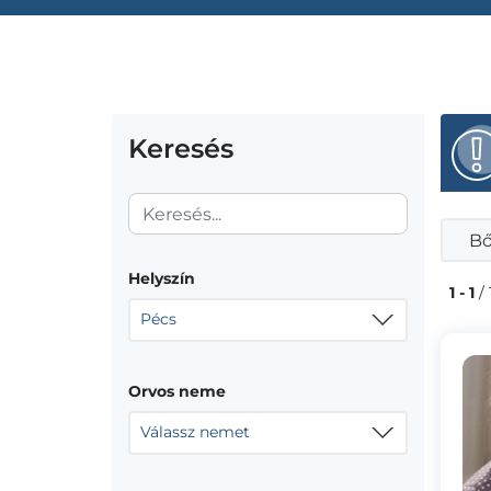
Keresés
Bő
Helyszín
1 - 1
/ 
Pécs
Orvos neme
Válassz nemet