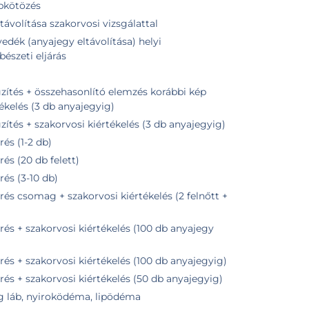
ebkötözés
távolítása szakorvosi vizsgálattal
edék (anyajegy eltávolítása) helyi
bészeti eljárás
zés korábbi kép
tékelés (3 db anyajegyig)
tés + szakorvosi kiértékelés (3 db anyajegyig)
és (1-2 db)
s (20 db felett)
és (3-10 db)
s csomag + szakorvosi kiértékelés (2 felnőtt +
s + szakorvosi kiértékelés (100 db anyajegy
s + szakorvosi kiértékelés (100 db anyajegyig)
s + szakorvosi kiértékelés (50 db anyajegyig)
ag láb, nyiroködéma, lipödéma