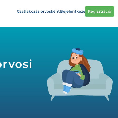
Csatlakozás orvosként
Bejelentkezés
Regisztráció
rvosi