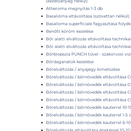
(kezelőanyag nélkül)
Atheroma megnyitás 1-3 db
Basalióma eltávolítása (szövettan nélkül)
Basalioma superficiale fagyasztása folyé
Benőtt köröm kezelése
Bőr alatti elváltozás eltávolítása technika
Bőr alatti elváltozás eltávolítása technika
Bőrbiopszia PUNCH tűvel - szakorvosi viz
Bőrdaganatok kezelése
Bőrelváltozás / anyajegy kimetszése
Bőrelváltozás / bőrnövedék eltávolítása CO
Bőrelváltozás / bőrnövedék eltávolítása C
Bőrelváltozás / bőrnövedék eltávolítása CO
Bőrelváltozás / bőrnövedék eltávolítása C
Bőrelváltozás / bőrnövedék kauterrel 10-1
Bőrelváltozás / bőrnövedék kauterrel 1-5 
Bőrelváltozás / bőrnövedék kauterrel 6-10
Bőrelváltozás eltávolítása égetéssel 10-20