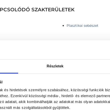
KAPCSOLÓDÓ SZAKTERÜLETEK
Plasztikai sebészet
 db anyajegy esetén)
Jóindulatú bőrelváltozáso
Részletek
érzéstelenítés, Lidocain, 
ézerrel
Jóindulatú bőrelváltozáso
 nitrogénnel 1 db.
érzéstelenítés, Lidocain, 
ál
Jóindulatú bőrnövedék elt
mak és hirdetések személyre szabásához, közösségi funkciók biz
Jóindulatú bőrnövedék léz
 / vagy néhány db heg kezelése
hez. Ezenkívül közösségi média-, hirdető- és elemező partner
Jóindulatú, nem pigmentál
égió (fél arc nagyságú terület)
zó adatait, akik kombinálhatják az adatokat más olyan adatokka
érzéstelenítővel, elektro
 (teljes arc felület)
sznált más szolgáltatásokból gyűjtöttek.
Jóindulatú növedék eltáv