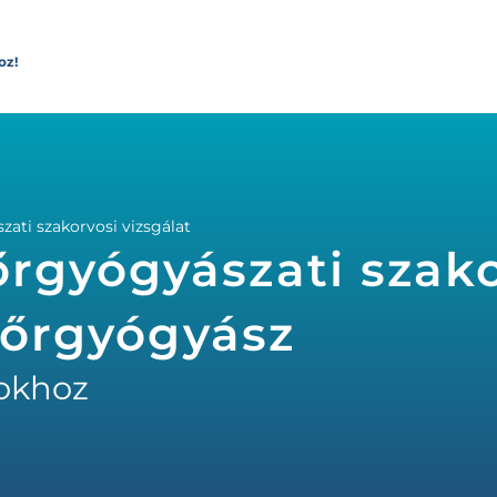
oz!
ati szakorvosi vizsgálat
rgyógyászati szako
 Bőrgyógyász
okhoz