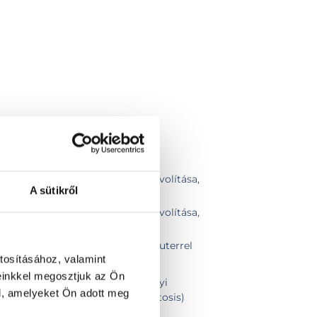
k, fibromák elektrocauteres eltávolítása,
A sütikről
2-4 db
k, fibromák elektrocauteres eltávolítása,
5-10 db
ávolítása shave technikával / kauterrel
tosításához, valamint
eres eltávolítása
einkkel megosztjuk az Ön
t bőrelváltozás eltávolítása helyi
l, amelyeket Ön adott meg
kauterrel (fibroma, angioma, keratosis)
olítás