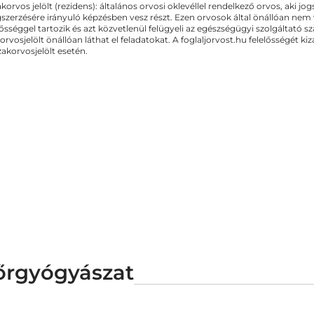
akorvos jelölt (rezidens): általános orvosi oklevéllel rendelkező orvos, aki j
zerzésére irányuló képzésben vesz részt. Ezen orvosok által önállóan nem
lősséggel tartozik és azt közvetlenül felügyeli az egészségügyi szolgáltató s
orvosjelölt önállóan láthat el feladatokat. A foglaljorvost.hu felelősségét 
zakorvosjelölt esetén.
őrgyógyászat