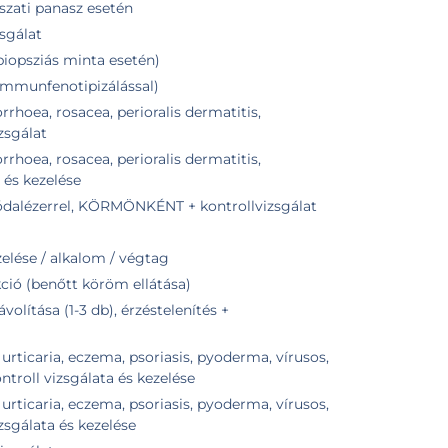
szati panasz esetén
zsgálat
biopsziás minta esetén)
(immunfenotipizálással)
hoea, rosacea, perioralis dermatitis,
zsgálat
hoea, rosacea, perioralis dermatitis,
 és kezelése
dalézerrel, KÖRMÖNKÉNT + kontrollvizsgálat
lése / alkalom / végtag
ió (benőtt köröm ellátása)
olítása (1-3 db), érzéstelenítés +
rticaria, eczema, psoriasis, pyoderma, vírusos,
ntroll vizsgálata és kezelése
rticaria, eczema, psoriasis, pyoderma, vírusos,
zsgálata és kezelése