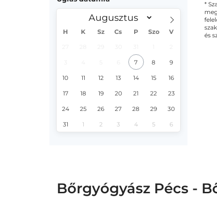
* Sz
megs
fele
szak
H
K
Sz
Cs
P
Szo
V
és s
27
28
29
30
31
1
2
3
4
5
6
7
8
9
10
11
12
13
14
15
16
17
18
19
20
21
22
23
24
25
26
27
28
29
30
31
1
2
3
4
5
6
Bőrgyógyász Pécs - B