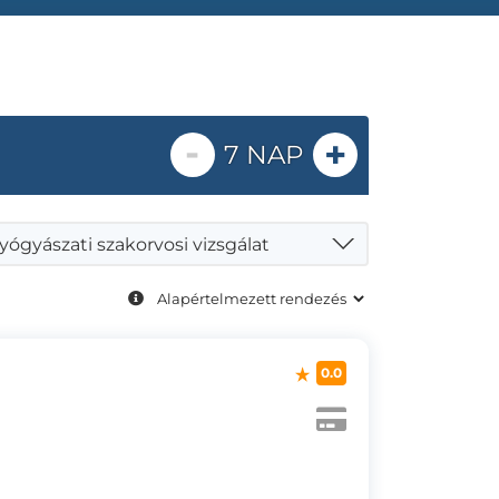
-
+
7 NAP
ógyászati szakorvosi vizsgálat
0.0