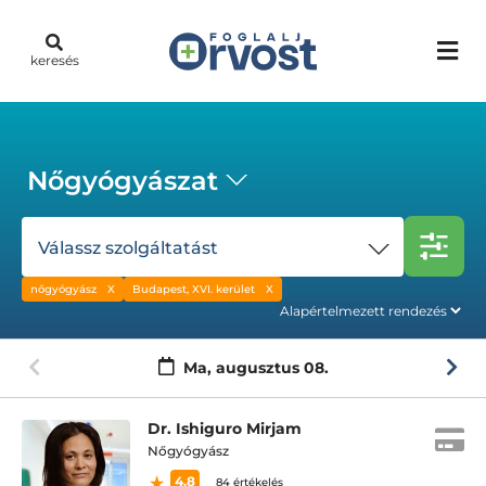
keresés
Nőgyógyászat
Válassz szolgáltatást
nőgyógyász
Budapest, XVI. kerület
Ma,
augusztus 08.
Dr. Ishiguro Mirjam
Nőgyógyász
4.8
84 értékelés