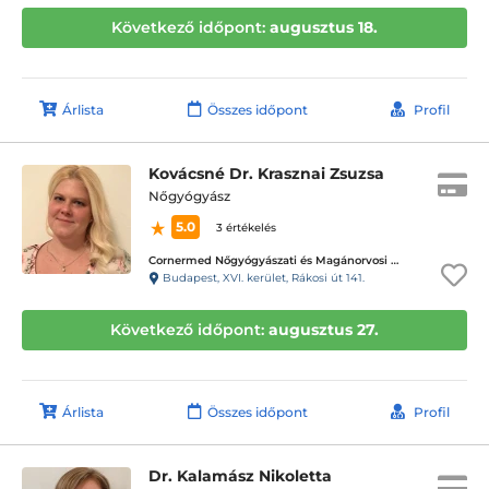
Következő időpont:
augusztus 18.
Árlista
Összes időpont
Profil
Kovácsné Dr. Krasznai Zsuzsa
Nőgyógyász
5.0
3 értékelés
Cornermed Nőgyógyászati és Magánorvosi Rendelő
Budapest, XVI. kerület, Rákosi út 141.
Következő időpont:
augusztus 27.
Árlista
Összes időpont
Profil
Dr. Kalamász Nikoletta