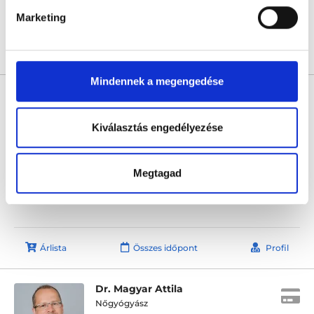
Marketing
Árlista
Összes időpont
Profil
Mindennek a megengedése
Dr. Schlaffer Márton
Nőgyógyász
Kiválasztás engedélyezése
5.0
35 értékelés
Árvai Medical Center
Budapest, XVI. kerület, Nyílhegy u. 4.
Megtagad
Sajnáljuk, jelenleg nincs szabad időpont!
Árlista
Összes időpont
Profil
Dr. Magyar Attila
Nőgyógyász