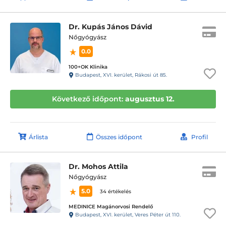
Dr. Kupás János Dávid
Nőgyógyász
0.0
100+OK Klinika
Budapest, XVI. kerület, Rákosi út 85.
Következő időpont:
augusztus 12.
Árlista
Összes időpont
Profil
Dr. Mohos Attila
Nőgyógyász
5.0
34 értékelés
MEDINICE Magánorvosi Rendelő
Budapest, XVI. kerület, Veres Péter út 110.