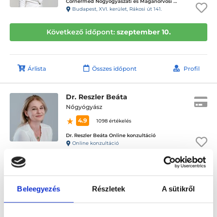
Cornermed Nőgyógyászati és Magánorvosi Rendelő
Budapest, XVI. kerület, Rákosi út 141.
Következő időpont:
szeptember 10.
Árlista
Összes időpont
Profil
Dr. Reszler Beáta
Nőgyógyász
4.9
1098 értékelés
Dr. Reszler Beáta Online konzultáció
Online konzultáció
Következő időpont:
október 20.
Beleegyezés
Részletek
A sütikről
Árlista
Összes időpont
Profil