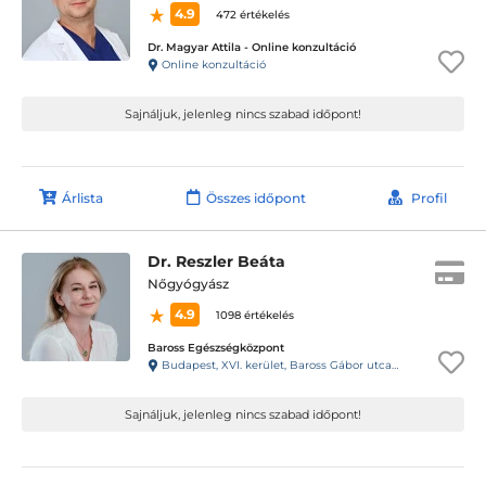
4.9
472 értékelés
Dr. Magyar Attila - Online konzultáció
Online konzultáció
Sajnáljuk, jelenleg nincs szabad időpont!
Árlista
Összes időpont
Profil
Dr. Reszler Beáta
Nőgyógyász
4.9
1098 értékelés
Baross Egészségközpont
Budapest, XVI. kerület, Baross Gábor utca 40.
Sajnáljuk, jelenleg nincs szabad időpont!