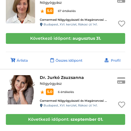
Nőgyógyász
5.0
67 értékelés
Cornermed Nőgyógyászati és Magánorvosi Rendelő
Budapest, XVI. kerület, Rákosi út 141.
Következő időpont:
augusztus 31.
Árlista
Összes időpont
Profil
Dr. Jurkó Zsuzsanna
Nőgyógyász
5.0
6 értékelés
Cornermed Nőgyógyászati és Magánorvosi Rendelő
Budapest, XVI. kerület, Rákosi út 141.
Következő időpont:
szeptember 01.