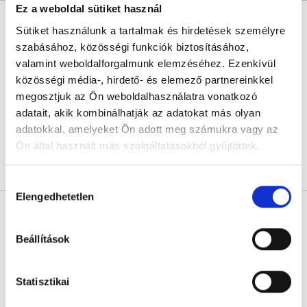
Ez a weboldal sütiket használ
Dr. Blaskó Ervin
Sütiket használunk a tartalmak és hirdetések személyre
Nőgyógyász
szabásához, közösségi funkciók biztosításához,
4.9
185 értékelés
valamint weboldalforgalmunk elemzéséhez. Ezenkívül
Cornermed Nőgyógyászati és Magánorvosi Rendelő
közösségi média-, hirdető- és elemező partnereinkkel
Budapest, XVI. kerület, Rákosi út 141.
megosztjuk az Ön weboldalhasználatra vonatkozó
adatait, akik kombinálhatják az adatokat más olyan
Következő időpont:
november 02.
adatokkal, amelyeket Ön adott meg számukra vagy az
Ön által használt más szolgáltatásokból gyűjtöttek.
Árlista
Összes időpont
Profil
Cookie
Hozzájárulás
szabályzat:
https://foglaljorvost.hu/info/foglaljorvost-
Elengedhetetlen
kiválasztása
Dr. Wachtler Dávid
hu-cookie-szabalyzat/
Nőgyógyász
Beállítások
5.0
4 értékelés
Árvai Medical Center
Budapest, XVI. kerület, Nyílhegy u. 4.
Statisztikai
Sajnáljuk, jelenleg nincs szabad időpont!