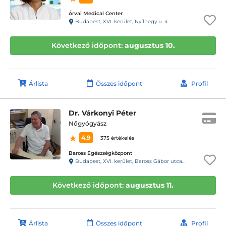
Árvai Medical Center
Budapest, XVI. kerület, Nyílhegy u. 4.
Következő időpont:
augusztus 10.
Árlista
Összes időpont
Profil
Dr. Várkonyi Péter
Nőgyógyász
4.9
375 értékelés
Baross Egészségközpont
Budapest, XVI. kerület, Baross Gábor utca 40.
Következő időpont:
augusztus 11.
Árlista
Összes időpont
Profil