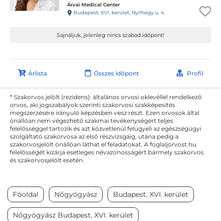
Árvai Medical Center
Budapest, XVI. kerület, Nyílhegy u. 4.
Sajnáljuk, jelenleg nincs szabad időpont!
Árlista
Összes időpont
Profil
* Szakorvos jelölt (rezidens): általános orvosi oklevéllel rendelkező
orvos, aki jogszabályok szerinti szakorvosi szakképesítés
megszerzésére irányuló képzésben vesz részt. Ezen orvosok által
önállóan nem végezhető szakmai tevékenységért teljes
felelősséggel tartozik és azt közvetlenül felügyeli az egészségügyi
szolgáltató szakorvosa az első részvizsgáig, utána pedig a
szakorvosjelölt önállóan láthat el feladatokat. A foglaljorvost.hu
felelősségét kizárja esetleges névazonosságért bármely szakorvos
és szakorvosjelölt esetén.
Főoldal
Nőgyógyász
Budapest, XVI. kerület
Nőgyógyász Budapest, XVI. kerület