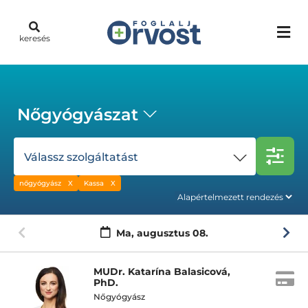
keresés
Nőgyógyászat
Válassz szolgáltatást
nőgyógyász
Kassa
Ma,
augusztus 08.
MUDr. Katarína Balasicová,
PhD.
Nőgyógyász