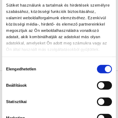
Sütiket használunk a tartalmak és hirdetések személyre
Dr. Magyar Attila
Nőgyógyász
szabásához, közösségi funkciók biztosításához,
valamint weboldalforgalmunk elemzéséhez. Ezenkívül
4.9
472 értékelés
közösségi média-, hirdető- és elemező partnereinkkel
Dr. Magyar Attila - Online konzultáció
megosztjuk az Ön weboldalhasználatra vonatkozó
Online konzultáció
adatait, akik kombinálhatják az adatokat más olyan
Sajnáljuk, jelenleg nincs szabad időpont!
adatokkal, amelyeket Ön adott meg számukra vagy az
Ön által használt más szolgáltatásokból gyűjtöttek.
Cookie
Árlista
Összes időpont
Profil
Hozzájárulás
szabályzat:
https://foglaljorvost.hu/info/foglaljorvost-
Elengedhetetlen
kiválasztása
hu-cookie-szabalyzat/
Dr. Hunka Rezső
Nőgyógyász
Beállítások
ÉV MAGÁNORVOSA 2017
4.9
2165 értékelés
Statisztikai
Dr. Hunka Rezső Online konzultáció
Online konzultáció
Marketing