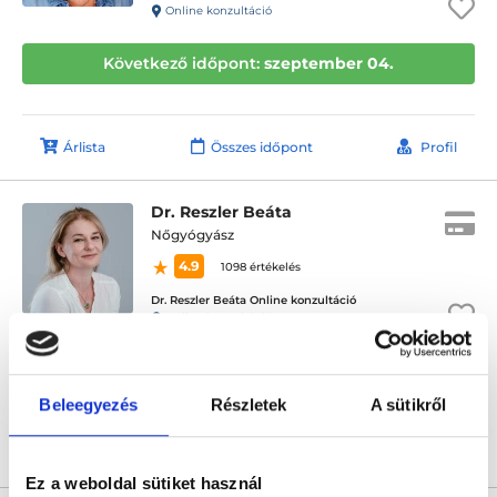
Online konzultáció
Következő időpont:
szeptember 04.
Árlista
Összes időpont
Profil
Dr. Reszler Beáta
Nőgyógyász
4.9
1098 értékelés
Dr. Reszler Beáta Online konzultáció
Online konzultáció
Következő időpont:
október 20.
Beleegyezés
Részletek
A sütikről
Árlista
Összes időpont
Profil
Ez a weboldal sütiket használ