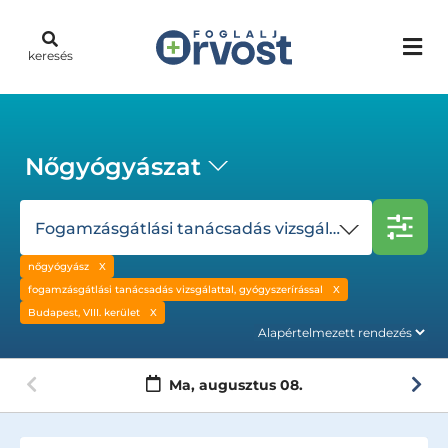
keresés
Nőgyógyászat
Fogamzásgátlási tanácsadás vizsgálattal, gyógyszerírással
nőgyógyász
fogamzásgátlási tanácsadás vizsgálattal, gyógyszerírással
Budapest, VIII. kerület
Ma,
augusztus 08.