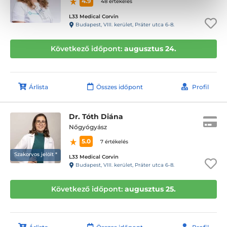
4.9
48 értékelés
L33 Medical Corvin
Budapest, VIII. kerület, Práter utca 6-8.
Következő időpont:
augusztus 24.
Árlista
Összes időpont
Profil
Dr. Tóth Diána
Nőgyógyász
5.0
7 értékelés
Szakorvos jelölt *
L33 Medical Corvin
Budapest, VIII. kerület, Práter utca 6-8.
Következő időpont:
augusztus 25.