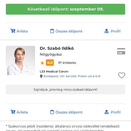
Következő időpont:
szeptember 09.
Árlista
Összes időpont
Profil
Dr. Szabó Ildikó
Nőgyógyász
4.8
97 értékelés
L33 Medical Corvin
Budapest, VIII. kerület, Práter utca 6-8.
Sajnáljuk, jelenleg nincs szabad időpont!
Árlista
Összes időpont
Profil
* Szakorvos jelölt (rezidens): általános orvosi oklevéllel rendelkező
orvos, aki jogszabályok szerinti szakorvosi szakképesítés