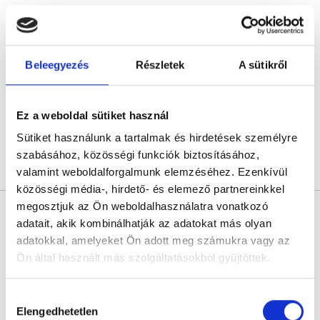
Dr. Udvardi Réka
Nőgyógyász
4.9
49 értékelés
Beleegyezés
Részletek
A sütikről
L33 Medical Corvin
Budapest, VIII. kerület, Práter utca 6-8.
Következő időpont:
augusztus 14.
Ez a weboldal sütiket használ
Sütiket használunk a tartalmak és hirdetések személyre
szabásához, közösségi funkciók biztosításához,
Árlista
Összes időpont
Profil
valamint weboldalforgalmunk elemzéséhez. Ezenkívül
közösségi média-, hirdető- és elemező partnereinkkel
megosztjuk az Ön weboldalhasználatra vonatkozó
Dr. Baranyi Eszter
adatait, akik kombinálhatják az adatokat más olyan
Nőgyógyász
adatokkal, amelyeket Ön adott meg számukra vagy az
4.9
104 értékelés
Ön által használt más szolgáltatásokból gyűjtöttek.
L33 Medical Corvin
Budapest, VIII. kerület, Práter utca 6-8.
Cookie
Hozzájárulás
szabályzat:
https://foglaljorvost.hu/info/foglaljorvost-
Elengedhetetlen
Következő időpont:
augusztus 24.
kiválasztása