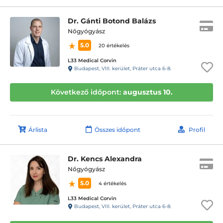
Dr. Gánti Botond Balázs
Nőgyógyász
5.0
20 értékelés
L33 Medical Corvin
Budapest, VIII. kerület, Práter utca 6-8.
Következő időpont:
augusztus 10.
Árlista
Összes időpont
Profil
Dr. Kencs Alexandra
Nőgyógyász
5.0
4 értékelés
L33 Medical Corvin
Budapest, VIII. kerület, Práter utca 6-8.