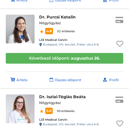
Árlista
Összes időpont
Profil
Dr. Purcsi Katalin
Nőgyógyász
4.8
52 értékelés
L33 Medical Corvin
Budapest, VIII. kerület, Práter utca 6-8.
Következő időpont:
augusztus 26.
Árlista
Összes időpont
Profil
Dr. Iszlai-Téglás Beáta
Nőgyógyász
5.0
59 értékelés
L33 Medical Corvin
Budapest, VIII. kerület, Práter utca 6-8.