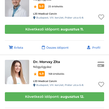
5.0
25 értékelés
L33 Medical Corvin
Budapest, VIII. kerület, Práter utca 6-8.
Következő időpont:
augusztus 11.
Árlista
Összes időpont
Profil
Dr. Morvay Zita
Nőgyógyász
4.9
168 értékelés
L33 Medical Corvin
Budapest, VIII. kerület, Práter utca 6-8.
Következő időpont:
augusztus 12.