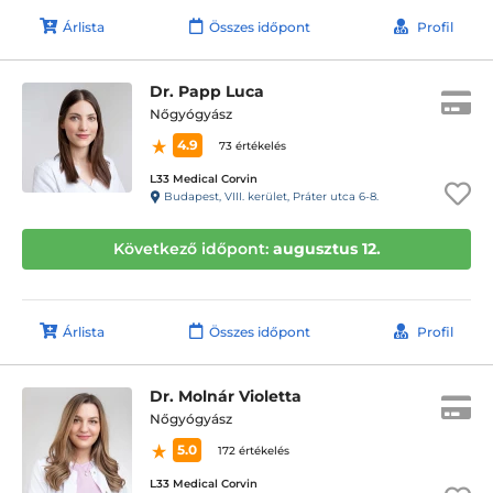
Árlista
Összes időpont
Profil
Dr. Papp Luca
Nőgyógyász
4.9
73 értékelés
L33 Medical Corvin
Budapest, VIII. kerület, Práter utca 6-8.
Következő időpont:
augusztus 12.
Árlista
Összes időpont
Profil
Dr. Molnár Violetta
Nőgyógyász
5.0
172 értékelés
L33 Medical Corvin