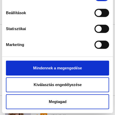
hu-cookie-szabalyzat/
Beállítások
Árlista
Összes időpont
Profil
Statisztikai
Dr. Balog Adrienn
Nőgyógyász
Marketing
5.0
3 értékelés
L33 Medical Corvin
Budapest, VIII. kerület, Práter utca 6-8.
Mindennek a megengedése
Következő időpont:
augusztus 24.
Kiválasztás engedélyezése
Árlista
Összes időpont
Profil
Megtagad
Dr. Kőrösi Júlia
Nőgyógyász