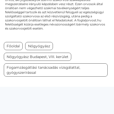
megszerzésére irányuló képzésben vesz részt. Ezen orvosok által
önállóan nem végezhető szakmai tevékenységért teljes
felelősséggel tartozik és azt közvetlenül felügyeli az egészségügyi
szolgáltató szakorvosa az első részvizsgáig, utána pedig a
szakorvosjelölt önállóan láthat el feladatokat. A foglaljorvost.hu
felelősségét kizárja esetleges névazonosságért bármely szakorvos
és szakorvosjelölt esetén.
Főoldal
Nőgyógyász
Nőgyógyász Budapest, VIII. kerület
Fogamzásgátlási tanácsadás vizsgálattal,
gyógyszerírással