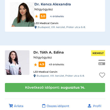
Dr. Kencs Alexandra
Nőgyógyász
5.0
4 értékelés
L33 Medical Corvin
Budapest, VIII. kerület, Práter utca 6-8.
Dr. Tóth A. Edina
KIEMELT
Nőgyógyász
4.9
49 értékelés
L33 Medical Corvin
Budapest, VIII. kerület, Práter utca 6-8.
Következő időpont:
augusztus 14.
Árlista
Összes időpont
Profil