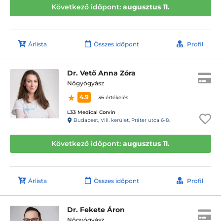
Következő időpont:
augusztus 11.
Árlista
Összes időpont
Profil
Dr. Vető Anna Zóra
Nőgyógyász
4.9
36 értékelés
L33 Medical Corvin
Budapest, VIII. kerület, Práter utca 6-8.
Következő időpont:
augusztus 11.
Árlista
Összes időpont
Profil
Dr. Fekete Áron
Nőgyógyász